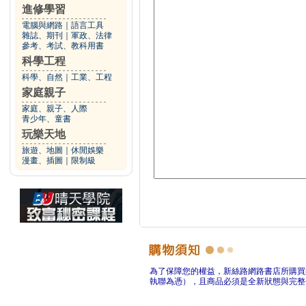
進修學習
電腦與網路
｜
語言工具
雜誌、期刊
｜
軍政、法律
參考、考試、教科用書
科學工程
科學、自然
｜
工業、工程
家庭親子
家庭、親子、人際
青少年、童書
玩樂天地
旅遊、地圖
｜
休閒娛樂
漫畫、插圖
｜
限制級
為了保障您的權益，新絲路網路書店所購買
執聯為憑），且商品必須是全新狀態與完整