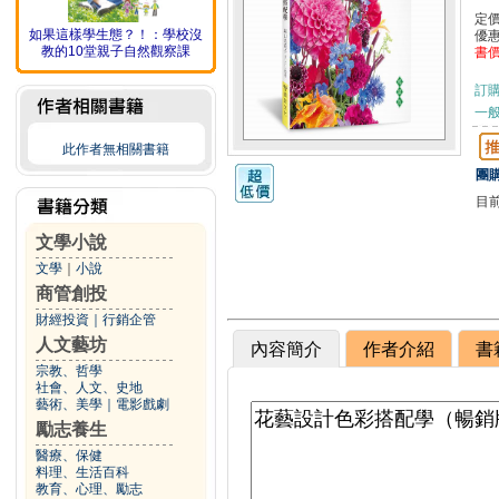
定
如果這樣學生態？！：學校沒
優
教的10堂親子自然觀察課
書
訂
一般
此作者無相關書籍
團購
目
文學小說
文學
｜
小說
商管創投
財經投資
｜
行銷企管
人文藝坊
內容簡介
作者介紹
書
宗教、哲學
社會、人文、史地
藝術、美學
｜
電影戲劇
勵志養生
醫療、保健
料理、生活百科
教育、心理、勵志