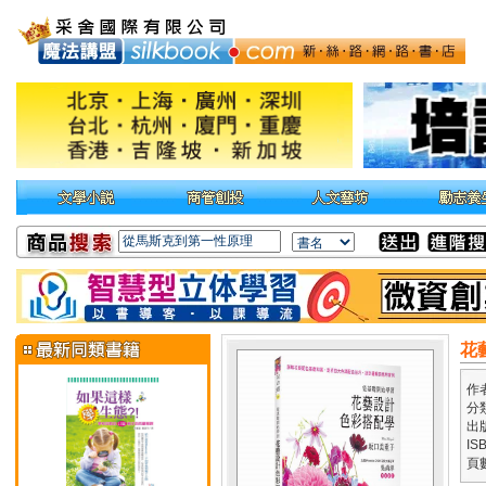
花
作
分
出
IS
頁