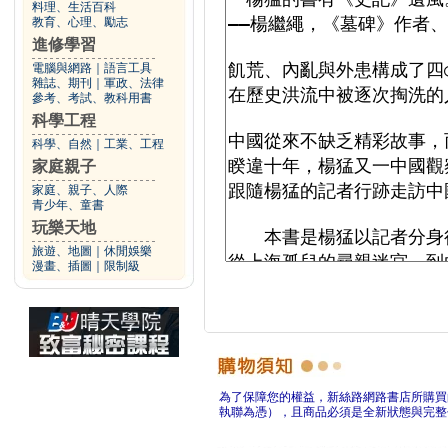
料理、生活百科
教育、心理、勵志
進修學習
電腦與網路
｜
語言工具
雜誌、期刊
｜
軍政、法律
參考、考試、教科用書
科學工程
科學、自然
｜
工業、工程
家庭親子
家庭、親子、人際
青少年、童書
玩樂天地
旅遊、地圖
｜
休閒娛樂
漫畫、插圖
｜
限制級
為了保障您的權益，新絲路網路書店所購買
執聯為憑），且商品必須是全新狀態與完整