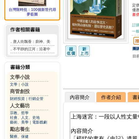
定
台灣限時批：100個新世代尋
優
夢藍圖
書
訂
一般
．
唐人街飄香：廚神、美
團購
．
不平靜的江河：沿著中
目
文學小說
文學
｜
小說
商管創投
內容簡介
作者介紹
書
財經投資
｜
行銷企管
人文藝坊
宗教、哲學
社會、人文、史地
藝術、美學
｜
電影戲劇
勵志養生
醫療、保健