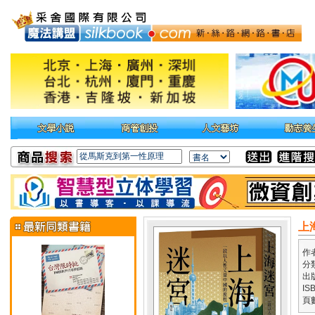
上
作
分
出
IS
頁