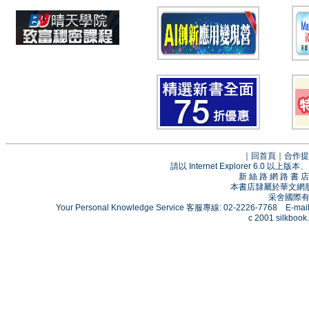
｜
回首頁
｜
合作提
請以 Internet Explorer 6.0
新 絲 路 網 路 
本書店隸屬於華文網
采舍國際有限
Your Personal Knowledge Service 客服專線: 02-2226-7768 E-mai
c 2001 silkbook.