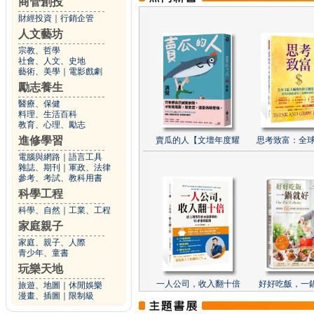
商管創投
財經投資
｜
行銷企管
人文藝坊
宗教、哲學
社會、人文、史地
藝術、美學
｜
電影戲劇
勵志養生
醫療、保健
料理、生活百科
教育、心理、勵志
進修學習
賣瓜的人【文壇年度耀
思考致富：全球
電腦與網路
｜
語言工具
雜誌、期刊
｜
軍政、法律
參考、考試、教科用書
科學工程
科學、自然
｜
工業、工程
家庭親子
家庭、親子、人際
青少年、童書
玩樂天地
一人公司，收入翻十倍
好好吃飯，一
旅遊、地圖
｜
休閒娛樂
漫畫、插圖
｜
限制級