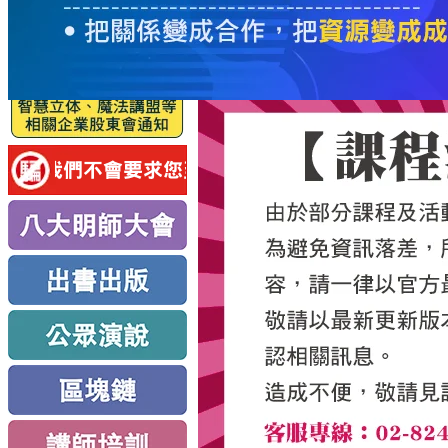
服
務
新
思
路