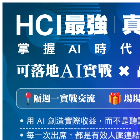
新
絲
路
網
路
書
店
-
知
識