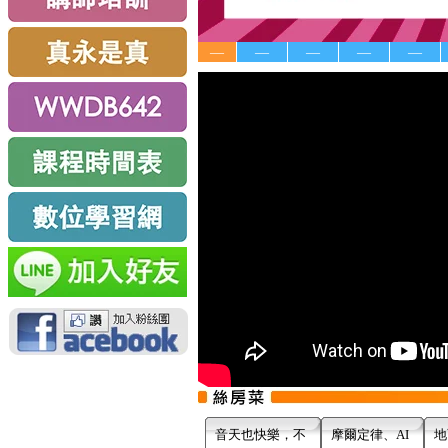
—
—
—
—
—
音天也快樂，不
摩爾定律、AI
地