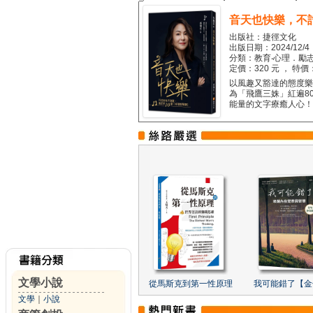
音天也快樂，不
出版社：捷徑文化
出版日期：2024/12/4
分類：教育‧心理．勵志
定價：320 元 ， 特價
以風趣又豁達的態度樂觀
為「飛鷹三姝」紅遍8
能量的文字療癒人心！...
文學小說
從馬斯克到第一性原理
我可能錯了【金
文學
｜
小說