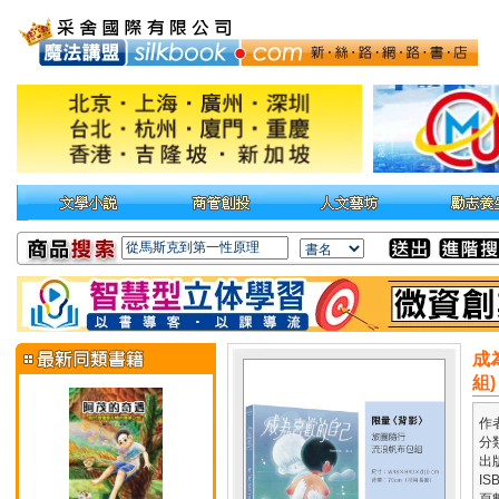
成
組)
作
分
出
IS