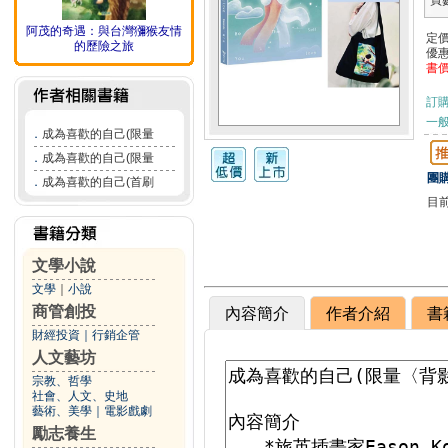
頁
阿茂的奇遇：與台灣獼猴友情
定
的歷險之旅
優
書
訂
一般
．
成為喜歡的自己(限量
．
成為喜歡的自己(限量
團購
．
成為喜歡的自己(首刷
目
文學小說
文學
｜
小說
商管創投
內容簡介
作者介紹
書
財經投資
｜
行銷企管
人文藝坊
宗教、哲學
社會、人文、史地
藝術、美學
｜
電影戲劇
勵志養生