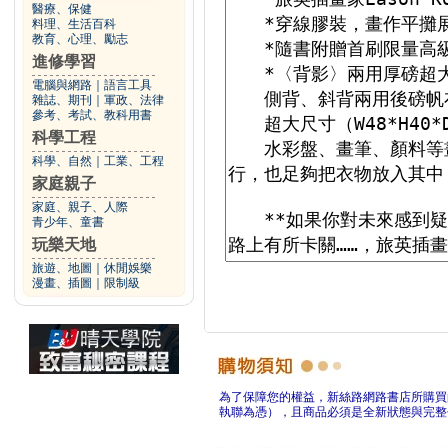
醫療、保健
料理、生活百科
教育、心理、勵志
進修學習
電腦與網路
｜
語言工具
雜誌、期刊
｜
軍政、法律
參考、考試、教科用書
科學工程
科學、自然
｜
工業、工程
家庭親子
家庭、親子、人際
青少年、童書
玩樂天地
旅遊、地圖
｜
休閒娛樂
漫畫、插圖
｜
限制級
為了保障您的權益，新絲路網路書店所購買
執聯為憑），且商品必須是全新狀態與完整