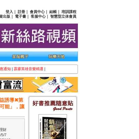
登入
｜
註冊
｜
會員中心
｜
結帳
｜
培訓課程
資出版
｜
電子書
｜
客服中心
｜
智慧型立体會員
惠通知
|
霹靂英雄音樂精選
|
益誘導✖第
不可能」，讓
理財
5/7