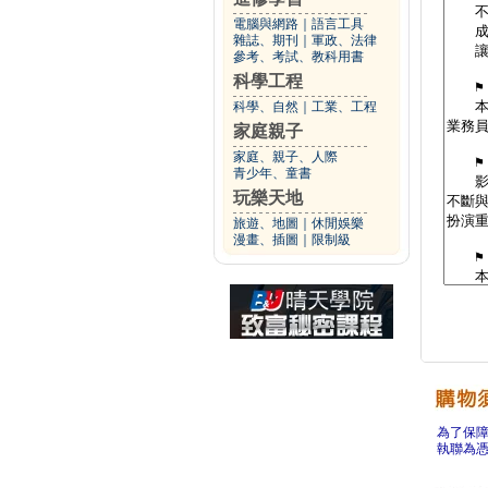
電腦與網路
｜
語言工具
雜誌、期刊
｜
軍政、法律
參考、考試、教科用書
科學工程
科學、自然
｜
工業、工程
家庭親子
家庭、親子、人際
青少年、童書
玩樂天地
旅遊、地圖
｜
休閒娛樂
漫畫、插圖
｜
限制級
為了保
執聯為憑