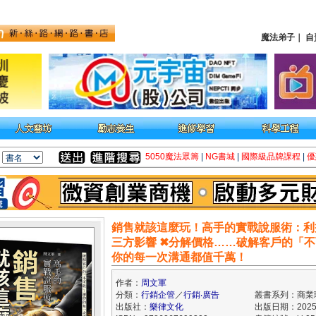
魔法弟子
｜
自
5050魔法眾籌
|
NG書城
|
國際級品牌課程
|
優
銷售就該這麼玩！高手的實戰說服術：利
三方影響 ✖分解價格……破解客戶的「
你的每一次溝通都值千萬！
作者：
周文軍
分類：
行銷企管
／
行銷‧廣告
叢書系列：商業
出版社：
樂律文化
出版日期：2025/