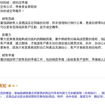
障您的權益，新絲路網路書店所購買的商品均享有到貨七天的鑑賞期（含例假日）。退
），且商品必須是全新狀態與完整包裝(商品、附件、內外包裝、隨貨文件、贈品等)