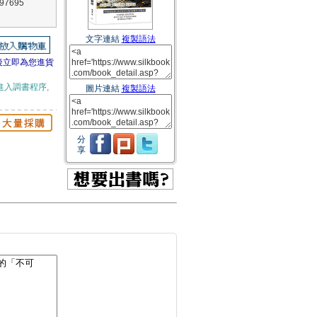
7695
文字連結
複製語法
後立即為您進貨
進入調書程序,
圖片連結
複製語法
分
享