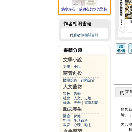
滴水穿石：成功在於水的堅持
此作者無相關書籍
文學小說
文學
｜
小說
商管創投
財經投資
｜
行銷企管
人文藝坊
內容
宗教、哲學
社會、人文、史地
藝術、美學
｜
電影戲劇
勵志養生
醫療、保健
料理、生活百科
教育、心理、勵志
進修學習