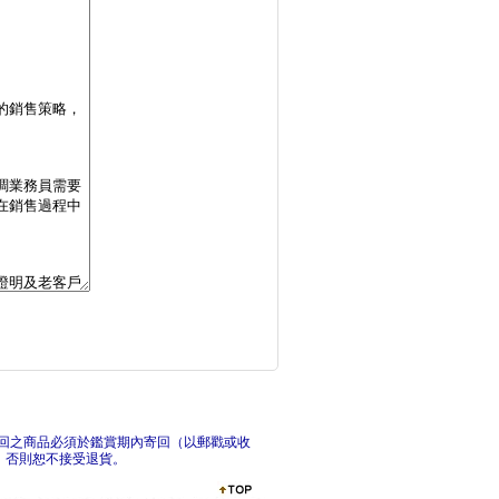
文化行銷戰略與戰術：
9
超級業務的打Game
行
回之商品必須於鑑賞期內寄回（以郵戳或收
，否則恕不接受退貨。