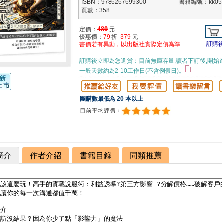
ISBN：9786267699300
書籍編號：kk059
頁數：358
480
定價：
元
優惠價：
79
折
379
元
訂購
書價若有異動，以出版社實際定價為準
訂購後立即為您進貨：目前無庫存量,讀者下訂後,開始
一般天數約為2-10工作日(不含例假日)。
團購數最低為 20 本以上
目前平均評價：
簡介
作者介紹
書籍目錄
同類推薦