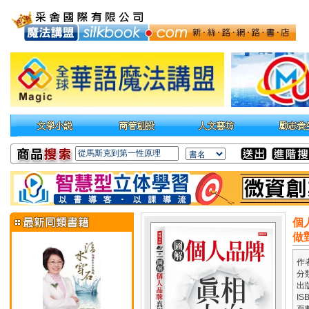
個
做
作
分
出
IS