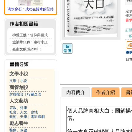
頁
滴水穿石：成功在於水的堅持
定
優
書
訂
．
柳營王醮：信仰與儀式
一般
．
旅讀井仔腳：鹽村小庄
．
臺南文獻 第23輯：
團購
目
文學小說
文學
｜
小說
商管創投
內容簡介
作者介紹
書
財經投資
｜
行銷企管
人文藝坊
宗教、哲學
社會、人文、史地
藝術、美學
｜
電影戲劇
勵志養生
醫療、保健