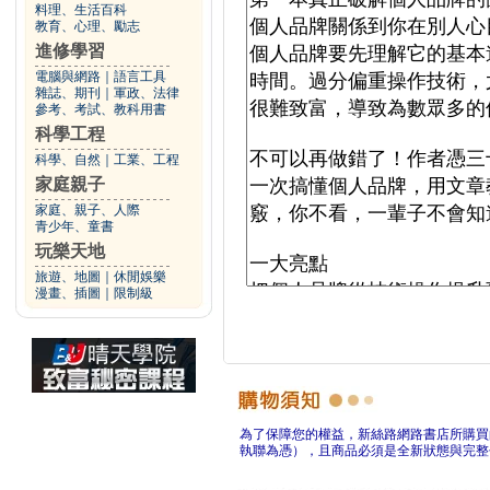
料理、生活百科
教育、心理、勵志
進修學習
電腦與網路
｜
語言工具
雜誌、期刊
｜
軍政、法律
參考、考試、教科用書
科學工程
科學、自然
｜
工業、工程
家庭親子
家庭、親子、人際
青少年、童書
玩樂天地
旅遊、地圖
｜
休閒娛樂
漫畫、插圖
｜
限制級
為了保障您的權益，新絲路網路書店所購買
執聯為憑），且商品必須是全新狀態與完整