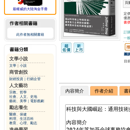
頁
最權威的大陸淘金手冊
定
優
書
訂
此作者無相關書籍
一般
團購
文學小說
目
文學
｜
小說
商管創投
財經投資
｜
行銷企管
人文藝坊
內容簡介
作者介紹
書
宗教、哲學
社會、人文、史地
藝術、美學
｜
電影戲劇
勵志養生
醫療、保健
料理、生活百科
教育、心理、勵志
進修學習