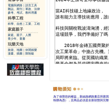
電腦與網路
｜
語言工具
雜誌、期刊
｜
軍政、法律
參考、考試、教科用書
科學工程
科學、自然
｜
工業、工程
家庭親子
家庭、親子、人際
青少年、童書
玩樂天地
旅遊、地圖
｜
休閒娛樂
漫畫、插圖
｜
限制級
為了保障您的權益，新絲路網路書店所購買
執聯為憑），且商品必須是全新狀態與完整