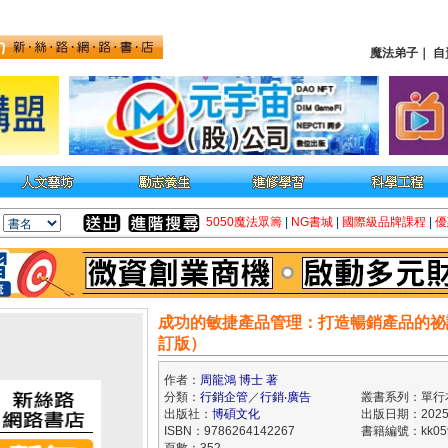
魔法弟子
｜
自
5050魔法眾籌
|
NG書城
|
國際級品牌課程
|
優
成功的敏捷產品管理：打造暢銷產品的祕
訂版）
作者：
周龍鴻 博士 著
分類：
行銷企管
／
行銷‧廣告
叢書系列：單行
出版社：
博碩文化
出版日期：2025/
ISBN：9786264142267
書籍編號：kk059