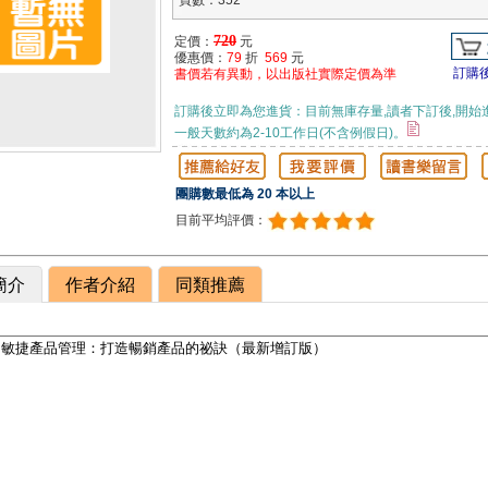
頁數：352
720
定價：
元
優惠價：
79
折
569
元
訂購
書價若有異動，以出版社實際定價為準
訂購後立即為您進貨：目前無庫存量,讀者下訂後,開始
一般天數約為2-10工作日(不含例假日)。
團購數最低為 20 本以上
目前平均評價：
簡介
作者介紹
同類推薦