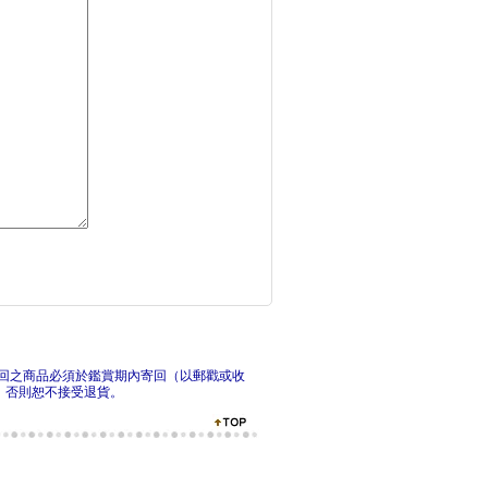
文化行銷戰略與戰術：
9
超級業務的打Game
行
回之商品必須於鑑賞期內寄回（以郵戳或收
，否則恕不接受退貨。