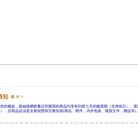
障您的權益，新絲路網路書店所購買的商品均享有到貨七天的鑑賞期（含例假日）。退
），且商品必須是全新狀態與完整包裝(商品、附件、內外包裝、隨貨文件、贈品等)