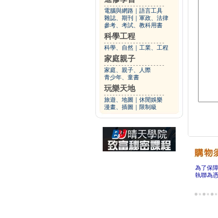
電腦與網路
｜
語言工具
雜誌、期刊
｜
軍政、法律
參考、考試、教科用書
科學工程
科學、自然
｜
工業、工程
家庭親子
家庭、親子、人際
青少年、童書
玩樂天地
旅遊、地圖
｜
休閒娛樂
漫畫、插圖
｜
限制級
為了保
執聯為憑