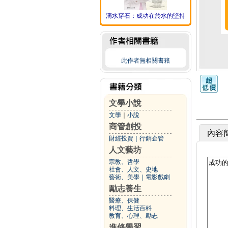
滴水穿石：成功在於水的堅持
此作者無相關書籍
文學小說
文學
｜
小說
商管創投
內容
財經投資
｜
行銷企管
人文藝坊
宗教、哲學
社會、人文、史地
藝術、美學
｜
電影戲劇
勵志養生
醫療、保健
料理、生活百科
教育、心理、勵志
進修學習