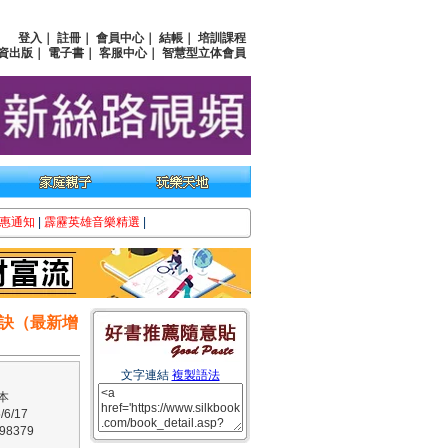
登入
｜
註冊
｜
會員中心
｜
結帳
｜
培訓課程
資出版
｜
電子書
｜
客服中心
｜
智慧型立体會員
惠通知
|
霹靂英雄音樂精選
|
訣（最新增
文字連結
複製語法
本
6/17
8379