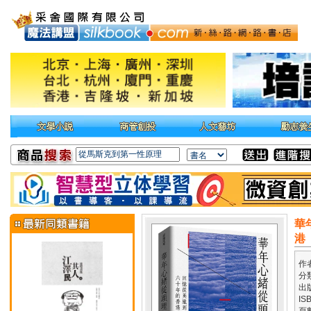
華
港
作
分
出
IS