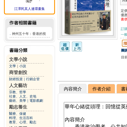
頁
江澤民其人連環畫集
定
優
書
訂
．
神州五十年：香港的視
一般
團購
目
文學小說
文學
｜
小說
商管創投
財經投資
｜
行銷企管
人文藝坊
內容簡介
作者介紹
書
宗教、哲學
社會、人文、史地
藝術、美學
｜
電影戲劇
勵志養生
醫療、保健
料理、生活百科
教育、心理、勵志