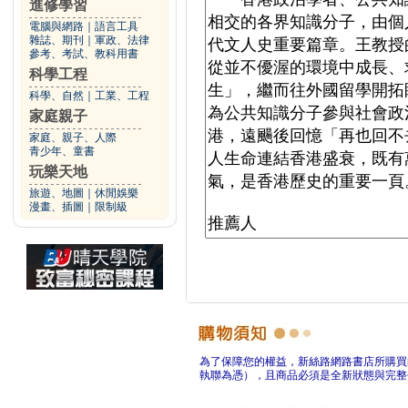
進修學習
電腦與網路
｜
語言工具
雜誌、期刊
｜
軍政、法律
參考、考試、教科用書
科學工程
科學、自然
｜
工業、工程
家庭親子
家庭、親子、人際
青少年、童書
玩樂天地
旅遊、地圖
｜
休閒娛樂
漫畫、插圖
｜
限制級
為了保障您的權益，新絲路網路書店所購買
執聯為憑），且商品必須是全新狀態與完整