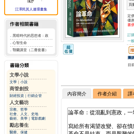
頁
江澤民其人連環畫集
定
優
書
訂
．
黑暗時代的思想者：政
一般
．
心智生命
．
鄂蘭講堂（二冊套書）
團購
目
文學小說
文學
｜
小說
商管創投
內容簡介
作者介紹
譯
財經投資
｜
行銷企管
人文藝坊
宗教、哲學
社會、人文、史地
藝術、美學
｜
電影戲劇
勵志養生
醫療、保健