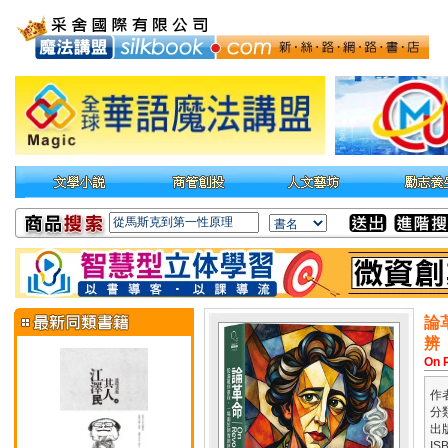
論
辨
On 
作
分
出
IS