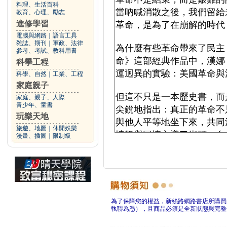
料理、生活百科
教育、心理、勵志
進修學習
電腦與網路
｜
語言工具
雜誌、期刊
｜
軍政、法律
參考、考試、教科用書
科學工程
科學、自然
｜
工業、工程
家庭親子
家庭、親子、人際
青少年、童書
玩樂天地
旅遊、地圖
｜
休閒娛樂
漫畫、插圖
｜
限制級
為了保障您的權益，新絲路網路書店所購買
執聯為憑），且商品必須是全新狀態與完整