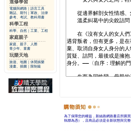
進修學習
電腦與網路
｜
語言工具
雜誌、期刊
｜
軍政、法律
參考、考試、教科用書
科學工程
科學、自然
｜
工業、工程
家庭親子
家庭、親子、人際
青少年、童書
玩樂天地
旅遊、地圖
｜
休閒娛樂
漫畫、插圖
｜
限制級
為了保障您的權益，新絲路網路書店所購買
執聯為憑），且商品必須是全新狀態與完整