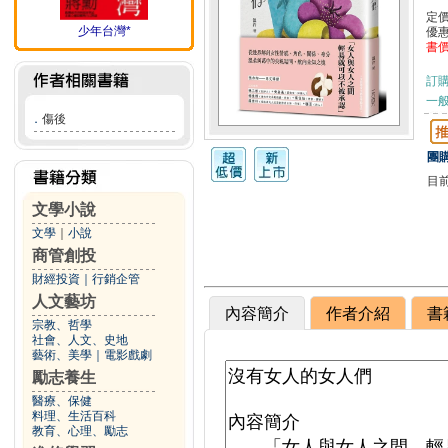
定
少年台灣*
優
書
訂
一般
．
傷後
團購
目
文學小說
文學
｜
小說
商管創投
財經投資
｜
行銷企管
人文藝坊
內容簡介
作者介紹
書
宗教、哲學
社會、人文、史地
藝術、美學
｜
電影戲劇
勵志養生
醫療、保健
料理、生活百科
教育、心理、勵志