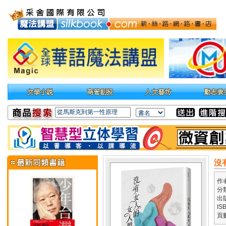
沒
作
分
出
IS
頁