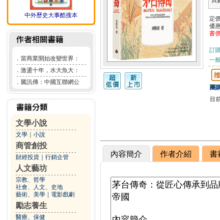
頁
中外歷史大事酷搜本
定
優
書
訂
．
當商業開始改變世界：
一般
．
激盪十年，水大魚大：
．
騰訊傳：中國互聯網公
團購
目
文學小說
文學
｜
小說
商管創投
內容簡介
作者介紹
書
財經投資
｜
行銷企管
人文藝坊
宗教、哲學
社會、人文、史地
藝術、美學
｜
電影戲劇
勵志養生
醫療、保健