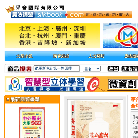
茅
全
作
分
出
IS