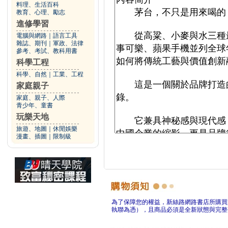
料理、生活百科
教育、心理、勵志
進修學習
電腦與網路
｜
語言工具
雜誌、期刊
｜
軍政、法律
參考、考試、教科用書
科學工程
科學、自然
｜
工業、工程
家庭親子
家庭、親子、人際
青少年、童書
玩樂天地
旅遊、地圖
｜
休閒娛樂
漫畫、插圖
｜
限制級
為了保障您的權益，新絲路網路書店所購買
執聯為憑），且商品必須是全新狀態與完整