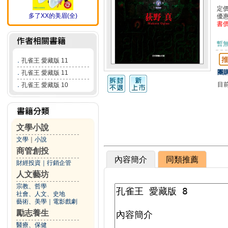
定
多了XX的美眉(全)
優
書
暫
．
孔雀王 愛藏版 11
團購
．
孔雀王 愛藏版 11
目
．
孔雀王 愛藏版 10
文學小說
文學
｜
小說
商管創投
內容簡介
同類推薦
財經投資
｜
行銷企管
人文藝坊
宗教、哲學
社會、人文、史地
藝術、美學
｜
電影戲劇
勵志養生
醫療、保健