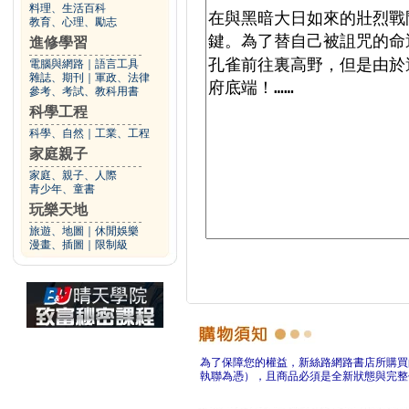
料理、生活百科
教育、心理、勵志
進修學習
電腦與網路
｜
語言工具
雜誌、期刊
｜
軍政、法律
參考、考試、教科用書
科學工程
科學、自然
｜
工業、工程
家庭親子
家庭、親子、人際
青少年、童書
玩樂天地
旅遊、地圖
｜
休閒娛樂
漫畫、插圖
｜
限制級
為了保障您的權益，新絲路網路書店所購買
執聯為憑），且商品必須是全新狀態與完整