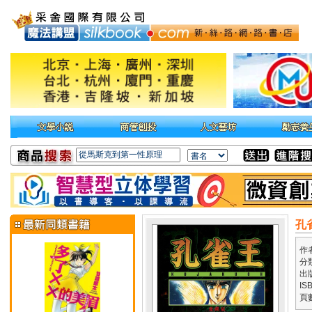
孔
作
分
出
IS
頁