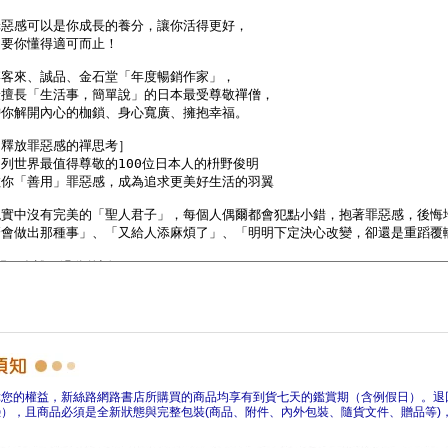
障您的權益，新絲路網路書店所購買的商品均享有到貨七天的鑑賞期（含例假日）。退
），且商品必須是全新狀態與完整包裝(商品、附件、內外包裝、隨貨文件、贈品等)