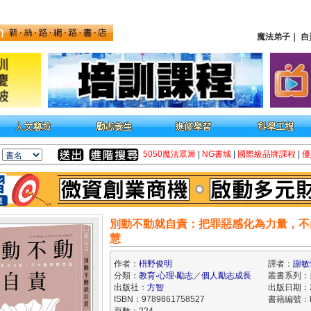
魔法弟子
｜
自
5050魔法眾籌
|
NG書城
|
國際級品牌課程
|
優
別動不動就自責：把罪惡感化為力量，不
慧
作者：
枡野俊明
譯者：
謝敏
分類：
教育‧心理‧勵志
／
個人勵志成長
叢書系列：
出版社：
方智
出版日期：20
ISBN：9789861758527
書籍編號：kk