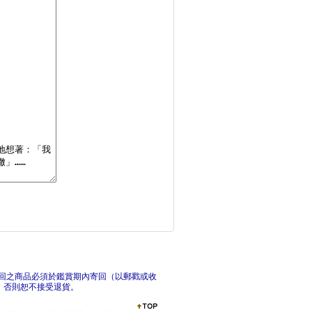
北歐式的自由生活提案
想成
做對大腦練習，表現就
回之商品必須於鑑賞期內寄回（以郵戳或收
，否則恕不接受退貨。