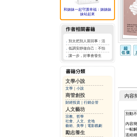
和姊妹一起守護幸福：姊姊妹
妹站起來
．
別太把別人當回事：活
．
低調安靜做自己：不怕
．
讓一步，好事會發生
文學小說
文學
｜
小說
商管創投
內容
財經投資
｜
行銷企管
人文藝坊
宗教、哲學
社會、人文、史地
藝術、美學
｜
電影戲劇
勵志養生