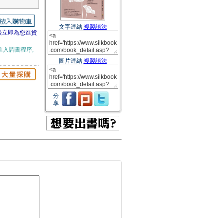
文字連結
複製語法
後立即為您進貨
進入調書程序,
圖片連結
複製語法
分
享