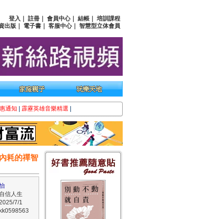
登入
｜
註冊
｜
會員中心
｜
結帳
｜
培訓課程
資出版
｜
電子書
｜
客服中心
｜
智慧型立体會員
惠通知
|
霹靂英雄音樂精選
|
內耗的禪智
怡
自信人生
25/7/1
0598563