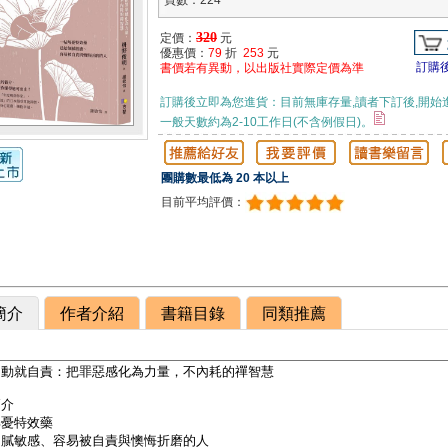
頁數：224
320
定價：
元
優惠價：
79
折
253
元
訂購
書價若有異動，以出版社實際定價為準
訂購後立即為您進貨：目前無庫存量,讀者下訂後,開始
一般天數約為2-10工作日(不含例假日)。
團購數最低為 20 本以上
目前平均評價：
簡介
作者介紹
書籍目錄
同類推薦