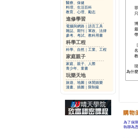
醫療、保健
料理、生活百科
教育、心理、勵志
進修學習
電腦與網路
｜
語言工具
雜誌、期刊
｜
軍政、法律
參考、考試、教科用書
科學工程
科學、自然
｜
工業、工程
家庭親子
家庭、親子、人際
青少年、童書
玩樂天地
旅遊、地圖
｜
休閒娛樂
漫畫、插圖
｜
限制級
為了保
執聯為憑