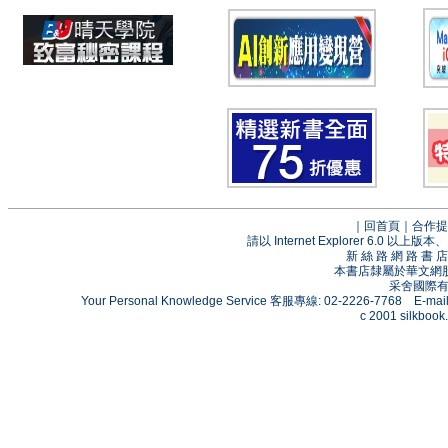
｜
回首頁
｜
合作提
請以 Internet Explorer 6.0
新 絲 路 網 路 
本書店隸屬於華文網
采舍國際有限
Your Personal Knowledge Service 客服專線: 02-2226-7768 E-mai
c 2001 silkbook.