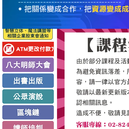
服
務
新
思
路