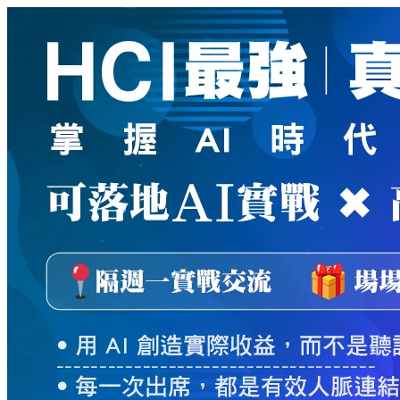
新
絲
路
網
路
書
店
-
知
識