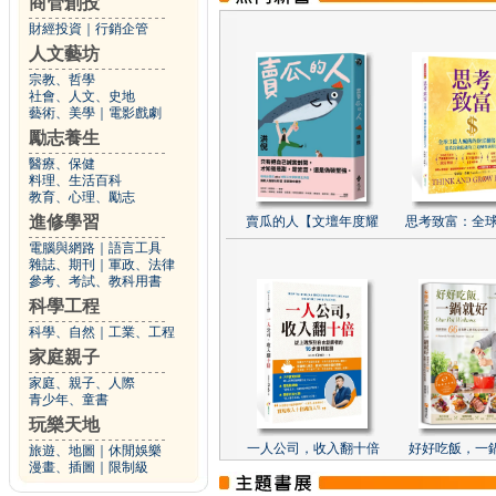
商管創投
財經投資
｜
行銷企管
人文藝坊
宗教、哲學
社會、人文、史地
藝術、美學
｜
電影戲劇
勵志養生
醫療、保健
料理、生活百科
教育、心理、勵志
進修學習
賣瓜的人【文壇年度耀
思考致富：全球
電腦與網路
｜
語言工具
雜誌、期刊
｜
軍政、法律
參考、考試、教科用書
科學工程
科學、自然
｜
工業、工程
家庭親子
家庭、親子、人際
青少年、童書
玩樂天地
一人公司，收入翻十倍
好好吃飯，一
旅遊、地圖
｜
休閒娛樂
漫畫、插圖
｜
限制級