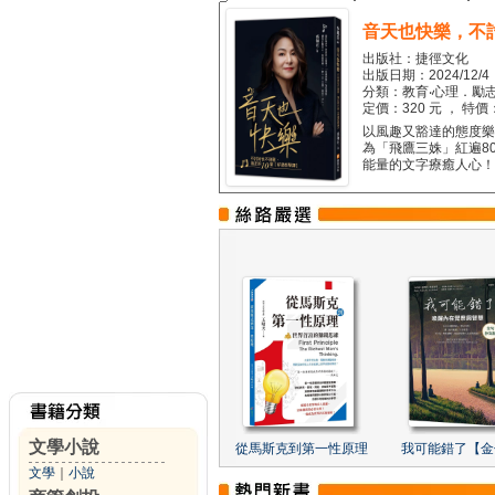
音天也快樂，不
出版社：捷徑文化
出版日期：2024/12/4
分類：教育‧心理．勵志
定價：320 元 ， 特價
以風趣又豁達的態度樂觀
為「飛鷹三姝」紅遍8
能量的文字療癒人心！...
文學小說
從馬斯克到第一性原理
我可能錯了【金
文學
｜
小說