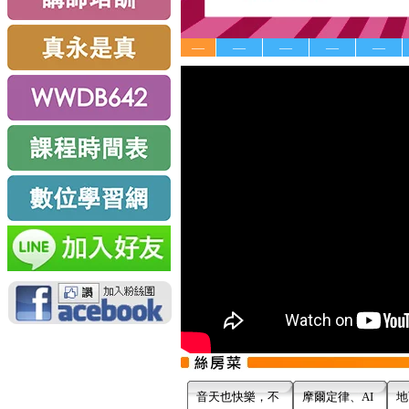
—
—
—
—
—
音天也快樂，不
摩爾定律、AI
地