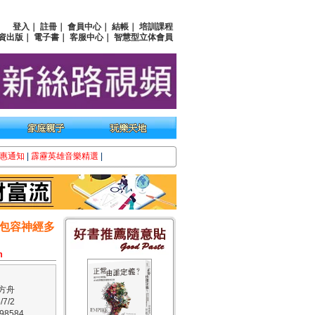
登入
｜
註冊
｜
會員中心
｜
結帳
｜
培訓課程
資出版
｜
電子書
｜
客服中心
｜
智慧型立体會員
惠通知
|
霹靂英雄音樂精選
|
包容神經多
m
方舟
7/2
8584