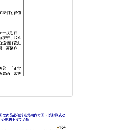
詐騙的14種信號：與
他們
孤注一治：精神醫學治
大不
回之商品必須於鑑賞期內寄回（以郵戳或收
，否則恕不接受退貨。