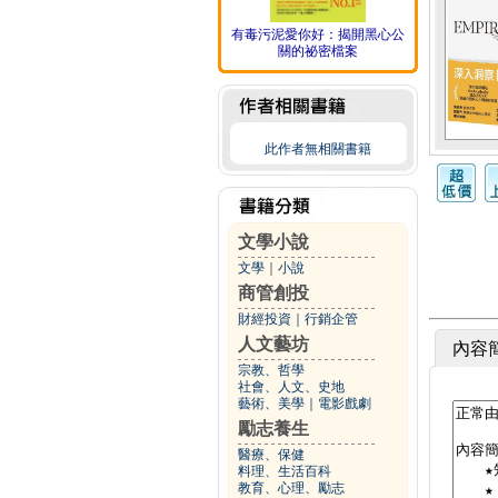
有毒污泥愛你好：揭開黑心公
關的祕密檔案
此作者無相關書籍
文學小說
文學
｜
小說
商管創投
財經投資
｜
行銷企管
人文藝坊
內容
宗教、哲學
社會、人文、史地
藝術、美學
｜
電影戲劇
勵志養生
醫療、保健
料理、生活百科
教育、心理、勵志