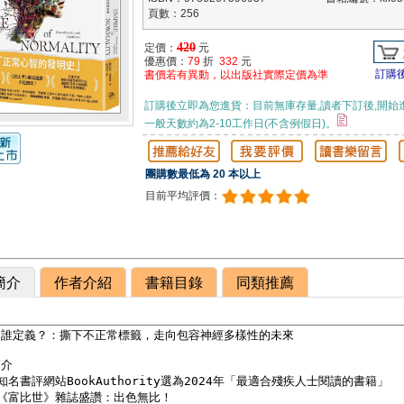
頁數：256
420
定價：
元
優惠價：
79
折
332
元
訂購
書價若有異動，以出版社實際定價為準
訂購後立即為您進貨：目前無庫存量,讀者下訂後,開始
一般天數約為2-10工作日(不含例假日)。
團購數最低為 20 本以上
目前平均評價：
簡介
作者介紹
書籍目錄
同類推薦