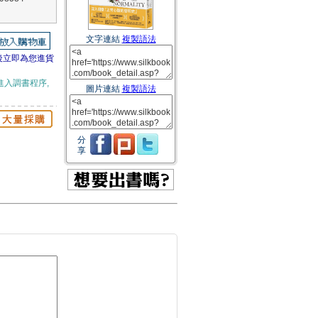
文字連結
複製語法
後立即為您進貨
進入調書程序,
圖片連結
複製語法
分
享