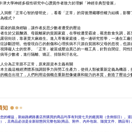
障您的權益，新絲路網路書店所購買的商品均享有到貨七天的鑑賞期（含例假日）。退
），且商品必須是全新狀態與完整包裝(商品、附件、內外包裝、隨貨文件、贈品等)