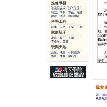
進修學習
電腦與網路
｜
語言工具
雜誌、期刊
｜
軍政、法律
參考、考試、教科用書
科學工程
科學、自然
｜
工業、工程
家庭親子
家庭、親子、人際
青少年、童書
玩樂天地
旅遊、地圖
｜
休閒娛樂
漫畫、插圖
｜
限制級
為了保
執聯為憑