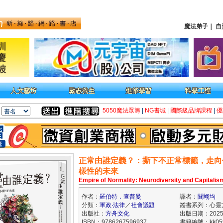
魔法弟子
｜
自
5050魔法眾籌
|
NG書城
|
國際級品牌課程
|
優
正常由誰定義？：撕下不正常標籤，走向
樣性的未來
Empire of Normality: Neurodiversity and Capitalis
作者：
羅伯特．查普曼
譯者：
聞翊均
分類：
軍政‧法律
／
社會議題
叢書系列：心靈
出版社：
方舟文化
出版日期：2025/
ISBN：9786267596937
書籍編號：kk059