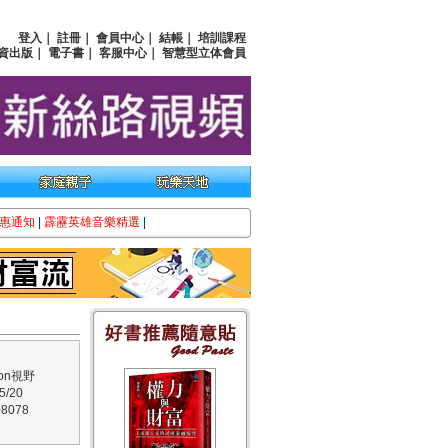
登入
｜
註冊
｜
會員中心
｜
結帳
｜
培訓課程
資出版
｜
電子書
｜
客服中心
｜
智慧型立体會員
惠通知
|
霹靂英雄音樂精選
|
on視野
/20
8078