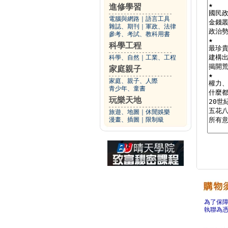
進修學習
電腦與網路
｜
語言工具
雜誌、期刊
｜
軍政、法律
參考、考試、教科用書
科學工程
科學、自然
｜
工業、工程
家庭親子
家庭、親子、人際
青少年、童書
玩樂天地
旅遊、地圖
｜
休閒娛樂
漫畫、插圖
｜
限制級
為了保
執聯為憑