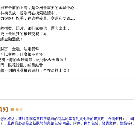
障您的權益，新絲路網路書店所購買的商品均享有到貨七天的鑑賞期（含例假日）。退
），且商品必須是全新狀態與完整包裝(商品、附件、內外包裝、隨貨文件、贈品等)