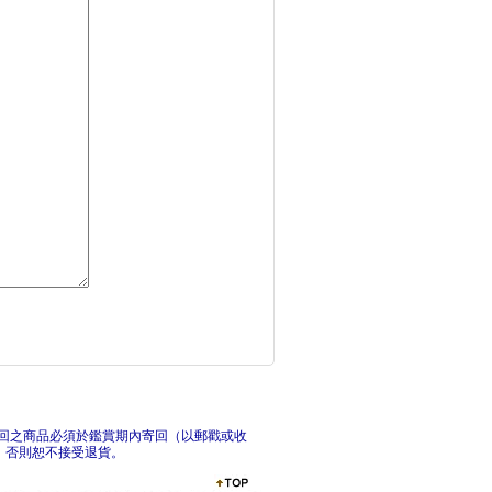
詐騙的14種信號：與
他們
孤注一治：精神醫學治
大不
回之商品必須於鑑賞期內寄回（以郵戳或收
，否則恕不接受退貨。