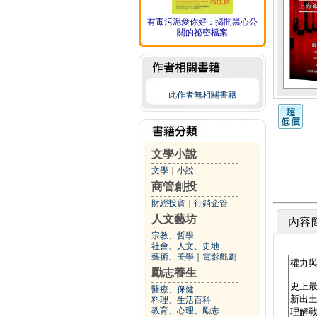
有毒污泥愛你好：揭開黑心公
關的祕密檔案
此作者無相關書籍
文學小說
文學
｜
小說
商管創投
財經投資
｜
行銷企管
人文藝坊
內容
宗教、哲學
社會、人文、史地
藝術、美學
｜
電影戲劇
勵志養生
醫療、保健
料理、生活百科
教育、心理、勵志