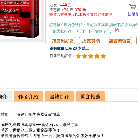
480
定價：
元
優惠價：
79
折
379
元
訂購
書價若有異動，以出版社實際定價為準
訂購後立即為您進貨：目前無庫存量,讀者下訂後,開始
一般天數約為2-10工作日(不含例假日)。
團購數最低為 20 本以上
目前平均評價：
簡介
作者介紹
書籍目錄
同類推薦