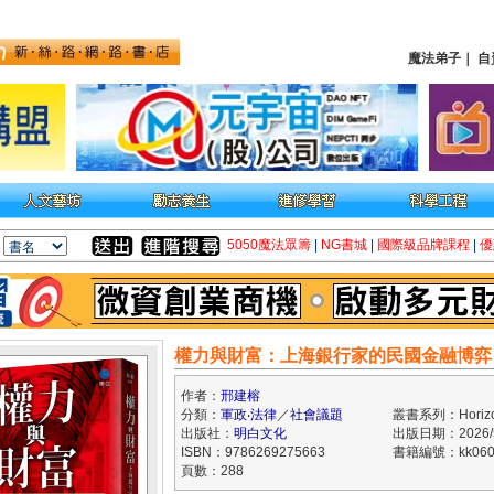
魔法弟子
｜
自
5050魔法眾籌
|
NG書城
|
國際級品牌課程
|
優
權力與財富：上海銀行家的民國金融博弈
作者：
邢建榕
分類：
軍政‧法律
／
社會議題
叢書系列：Horiz
出版社：
明白文化
出版日期：2026/5
ISBN：9786269275663
書籍編號：kk060
頁數：288