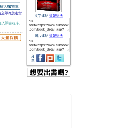
後立即為您進貨
文字連結
複製語法
進入調書程序,
圖片連結
複製語法
分
享