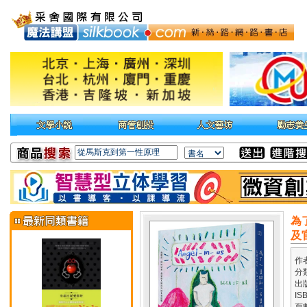
為
及
作
分
出
IS