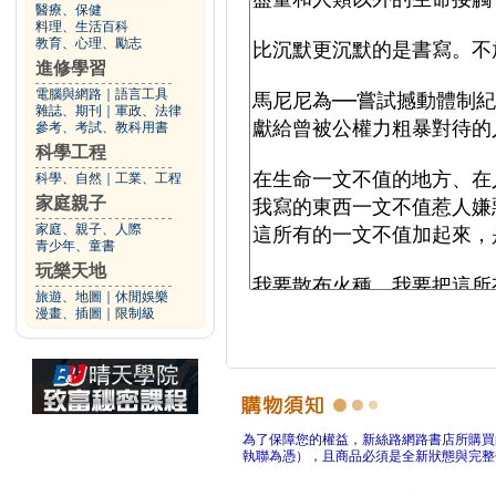
醫療、保健
料理、生活百科
教育、心理、勵志
進修學習
電腦與網路
｜
語言工具
雜誌、期刊
｜
軍政、法律
參考、考試、教科用書
科學工程
科學、自然
｜
工業、工程
家庭親子
家庭、親子、人際
青少年、童書
玩樂天地
旅遊、地圖
｜
休閒娛樂
漫畫、插圖
｜
限制級
為了保障您的權益，新絲路網路書店所購買
執聯為憑），且商品必須是全新狀態與完整