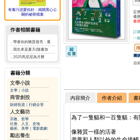
頁
有毒污泥愛你好：揭開黑心公
定
關的祕密檔案
優
書
訂
一般
．
帶著你的雜質發亮：重
．
我生來是夏天(隨書加
團購
．
2025馬尼尼為月曆
目
文學小說
文學
｜
小說
商管創投
內容簡介
作者介紹
書
財經投資
｜
行銷企管
人文藝坊
宗教、哲學
社會、人文、史地
藝術、美學
｜
電影戲劇
勵志養生