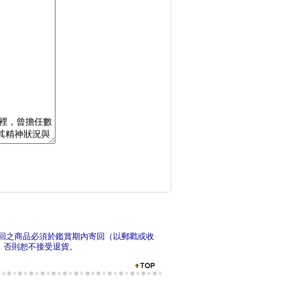
詐騙的14種信號：與
他們
孤注一治：精神醫學治
大不
回之商品必須於鑑賞期內寄回（以郵戳或收
，否則恕不接受退貨。