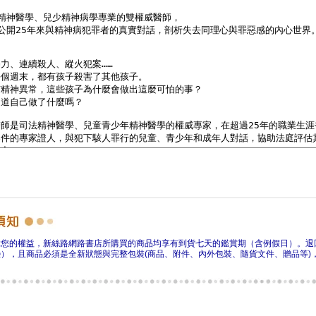
障您的權益，新絲路網路書店所購買的商品均享有到貨七天的鑑賞期（含例假日）。退
），且商品必須是全新狀態與完整包裝(商品、附件、內外包裝、隨貨文件、贈品等)