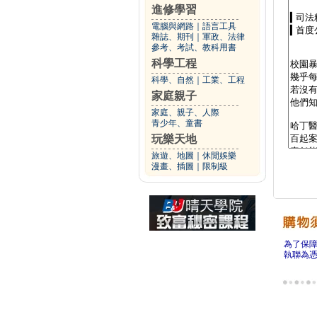
進修學習
電腦與網路
｜
語言工具
雜誌、期刊
｜
軍政、法律
參考、考試、教科用書
科學工程
科學、自然
｜
工業、工程
家庭親子
家庭、親子、人際
青少年、童書
玩樂天地
旅遊、地圖
｜
休閒娛樂
漫畫、插圖
｜
限制級
為了保
執聯為憑