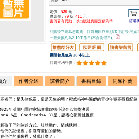
頁數：408
520
定價：
元
優惠價：
79
折
411
元
訂購
書價若有異動，以出版社實際定價為準
訂購後立即為您進貨：目前無庫存量,讀者下訂後,開始
一般天數約為2-10工作日(不含例假日)。
團購數最低為 20 本以上
目前平均評價：
簡介
作者介紹
譯者簡介
書籍目錄
同類推薦