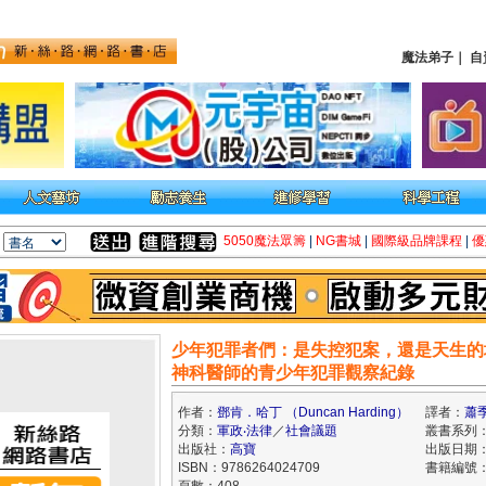
魔法弟子
｜
自
5050魔法眾籌
|
NG書城
|
國際級品牌課程
|
優
少年犯罪者們：是失控犯案，還是天生的
神科醫師的青少年犯罪觀察紀錄
作者：
鄧肯．哈丁 （Duncan Harding）
譯者：
蕭
分類：
軍政‧法律
／
社會議題
叢書系列：B
出版社：
高寶
出版日期：2
ISBN：9786264024709
書籍編號：k