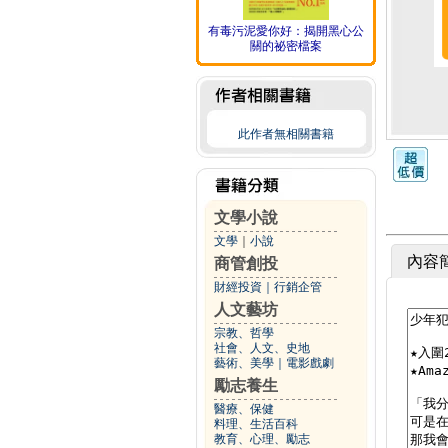
有毒污泥愛你好：揭開黑心公
關的祕密檔案
此作者無相關書籍
文學小說
文學
｜
小說
內容
商管創投
財經投資
｜
行銷企管
人文藝坊
宗教、哲學
社會、人文、史地
藝術、美學
｜
電影戲劇
勵志養生
醫療、保健
料理、生活百科
教育、心理、勵志