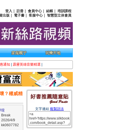
登入
｜
註冊
｜
會員中心
｜
結帳
｜
培訓課程
資出版
｜
電子書
｜
客服中心
｜
智慧型立体會員
惠通知
|
霹靂英雄音樂精選
|
壞？權威精
文字連結
複製語法
季瑄
reak
026/4/9
k0607782