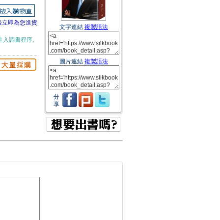
後立即為您進貨
文字連結
複製語法
進入調書程序,
圖片連結
複製語法
分
享