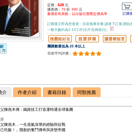
620
定價：
元
優惠價：
79
折
490
元
訂購
書價若有異動，以出版社實際定價為準
訂購後立即為您進貨：目前無庫存量,讀者下訂後,開始
一般天數約為2-10工作日(不含例假日)。
團購數最低為 20 本以上
目前平均評價：
簡介
作者介紹
書籍目錄
同類推薦