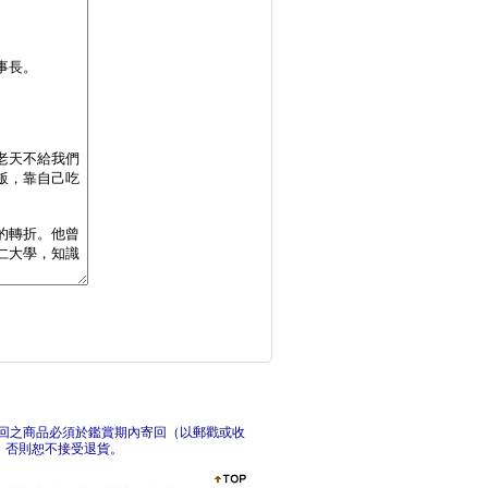
蕭公權全集之十：問學
縱谷
我是馬拉拉，也是我自
赤腳
回之商品必須於鑑賞期內寄回（以郵戳或收
，否則恕不接受退貨。