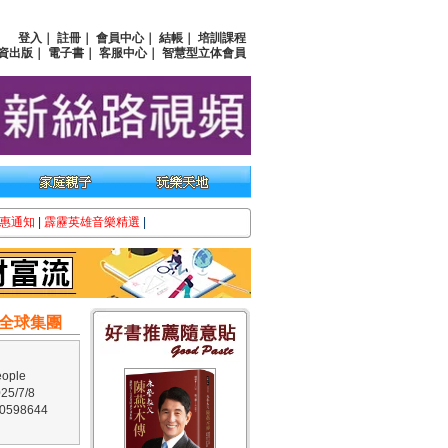
登入
｜
註冊
｜
會員中心
｜
結帳
｜
培訓課程
資出版
｜
電子書
｜
客服中心
｜
智慧型立体會員
惠通知
|
霹靂英雄音樂精選
|
全球集團
ple
5/7/8
598644