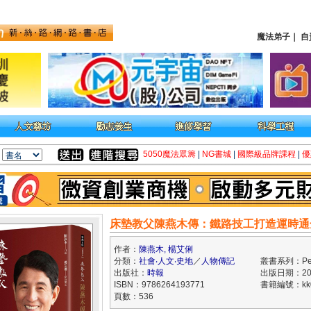
魔法弟子
｜
自
5050魔法眾籌
|
NG書城
|
國際級品牌課程
|
優
床墊教父陳燕木傳：鐵路技工打造運時通
作者：
陳燕木, 楊艾俐
分類：
社會‧人文‧史地
／
人物傳記
叢書系列：Peo
出版社：
時報
出版日期：202
ISBN：9786264193771
書籍編號：kk0
頁數：536