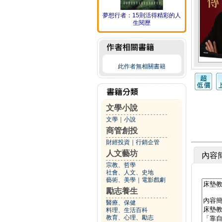
夢想行者：15則活得精彩的人
生閱歷
此作者無相關書籍
文學小說
文學
｜
小說
商管創投
財經投資
｜
行銷企管
人文藝坊
內容
宗教、哲學
社會、人文、史地
藝術、美學
｜
電影戲劇
勵志養生
醫療、保健
料理、生活百科
教育、心理、勵志