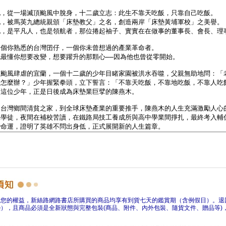
障您的權益，新絲路網路書店所購買的商品均享有到貨七天的鑑賞期（含例假日）。退
），且商品必須是全新狀態與完整包裝(商品、附件、內外包裝、隨貨文件、贈品等)