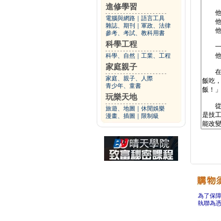
進修學習
電腦與網路
｜
語言工具
雜誌、期刊
｜
軍政、法律
參考、考試、教科用書
科學工程
科學、自然
｜
工業、工程
家庭親子
家庭、親子、人際
青少年、童書
玩樂天地
旅遊、地圖
｜
休閒娛樂
漫畫、插圖
｜
限制級
為了保
執聯為憑