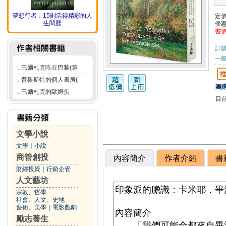
夢想行者：15則活得精彩的人
定
生閱歷
優
書
訂
一般
．
巴爾札克吃在巴黎(第
．
普魯斯特的個人書房(
團購
．
巴爾札克的歐姆蛋
目
文學小說
文學
｜
小說
商管創投
內容簡介
作者介紹
書
財經投資
｜
行銷企管
人文藝坊
宗教、哲學
社會、人文、史地
藝術、美學
｜
電影戲劇
勵志養生