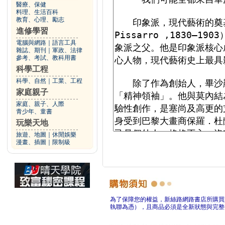
醫療、保健
料理、生活百科
教育、心理、勵志
進修學習
電腦與網路
｜
語言工具
雜誌、期刊
｜
軍政、法律
參考、考試、教科用書
科學工程
科學、自然
｜
工業、工程
家庭親子
家庭、親子、人際
青少年、童書
玩樂天地
旅遊、地圖
｜
休閒娛樂
漫畫、插圖
｜
限制級
為了保障您的權益，新絲路網路書店所購買
執聯為憑），且商品必須是全新狀態與完整