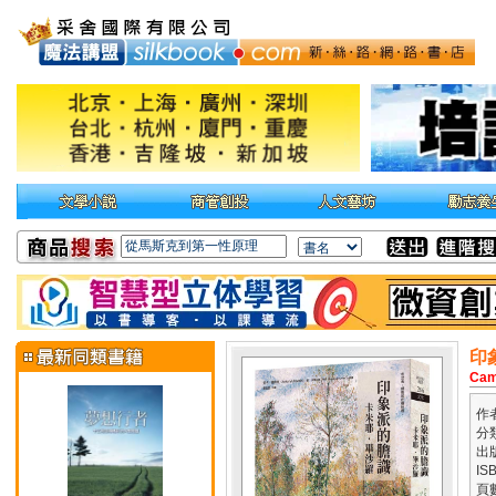
印
Cam
作
分
出
IS
頁