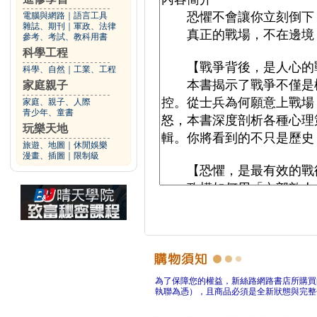
電腦與網路
｜
語言工具
雜誌、期刊
｜
軍政、法律
參考、考試、教科用書
科學工程
科學、自然
｜
工業、工程
家庭親子
家庭、親子、人際
青少年、童書
玩樂天地
旅遊、地圖
｜
休閒娛樂
漫畫、插圖
｜
限制級
為了保障您的權益，新絲路網路書店所購買
執聯為憑），且商品必須是全新狀態與完整