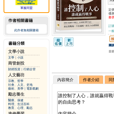
頁
軍服同盟
定
優
書
訂
此作者無相關書籍
一般
團購
文學小說
目
文學
｜
小說
商管創投
財經投資
｜
行銷企管
人文藝坊
內容簡介
作者介紹
同
宗教、哲學
社會、人文、史地
藝術、美學
｜
電影戲劇
勵志養生
醫療、保健
料理、生活百科
教育、心理、勵志
進修學習