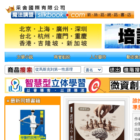
誰
導
作
分
出
IS