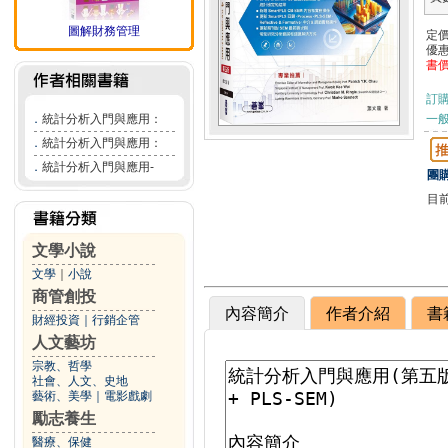
圖解財務管理
定
優
書
訂
．
統計分析入門與應用：
一般
．
統計分析入門與應用：
．
統計分析入門與應用-
團購
目
文學小說
文學
｜
小說
商管創投
內容簡介
作者介紹
書
財經投資
｜
行銷企管
人文藝坊
宗教、哲學
社會、人文、史地
藝術、美學
｜
電影戲劇
勵志養生
醫療、保健