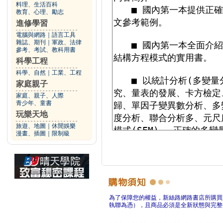
料理、生活百科
教育、心理、勵志
進修學習
電腦與網路
｜
語言工具
雜誌、期刊
｜
軍政、法律
參考、考試、教科用書
科學工程
科學、自然
｜
工業、工程
家庭親子
家庭、親子、人際
青少年、童書
玩樂天地
旅遊、地圖
｜
休閒娛樂
漫畫、插圖
｜
限制級
為了保障您的權益，新絲路網路書店所購買
執聯為憑），且商品必須是全新狀態與完整