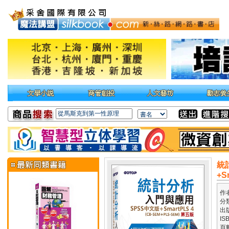
統
+S
作
分
出
IS
頁