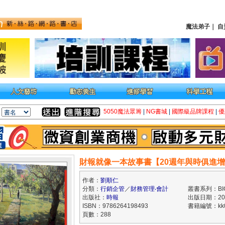
魔法弟子
｜
自
5050魔法眾籌
|
NG書城
|
國際級品牌課程
|
優
財報就像一本故事書【20週年與時俱進
作者：
劉順仁
分類：
行銷企管
／
財務管理‧會計
叢書系列：BI
出版社：
時報
出版日期：2025
ISBN：9786264198493
書籍編號：kk0
頁數：288