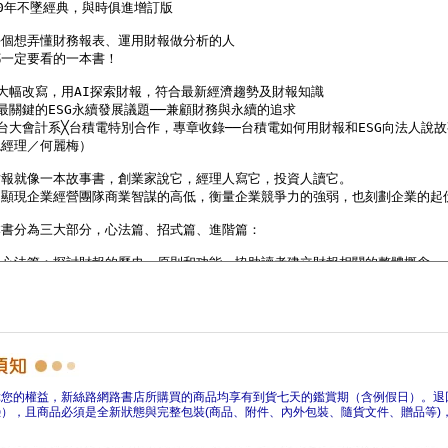
障您的權益，新絲路網路書店所購買的商品均享有到貨七天的鑑賞期（含例假日）。退
），且商品必須是全新狀態與完整包裝(商品、附件、內外包裝、隨貨文件、贈品等)