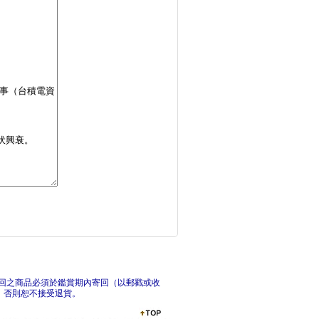
看漫畫學會計與財務管
漫
Managerial
回之商品必須於鑑賞期內寄回（以郵戳或收
，否則恕不接受退貨。