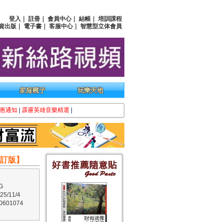
登入
｜
註冊
｜
會員中心
｜
結帳
｜
培訓課程
資出版
｜
電子書
｜
客服中心
｜
智慧型立体會員
惠通知
|
霹靂英雄音樂精選
|
增訂版】
G
/11/4
601074