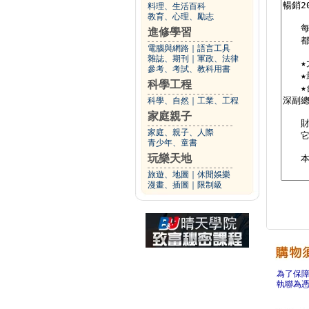
料理、生活百科
教育、心理、勵志
進修學習
電腦與網路
｜
語言工具
雜誌、期刊
｜
軍政、法律
參考、考試、教科用書
科學工程
科學、自然
｜
工業、工程
家庭親子
家庭、親子、人際
青少年、童書
玩樂天地
旅遊、地圖
｜
休閒娛樂
漫畫、插圖
｜
限制級
為了保
執聯為憑