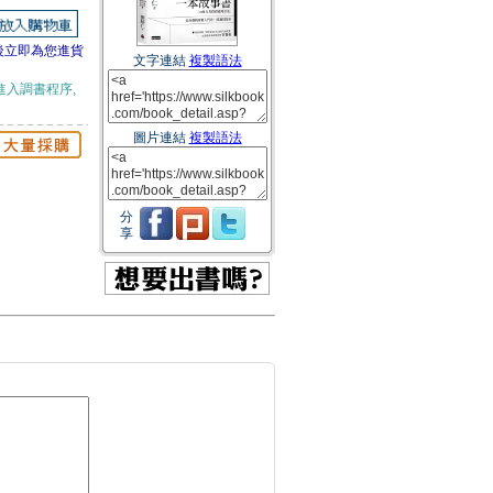
後立即為您進貨
文字連結
複製語法
進入調書程序,
圖片連結
複製語法
分
享