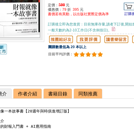
500
定價：
元
優惠價：
79
折
395
元
訂購
書價若有異動，以出版社實際定價為準
訂購後立即為您進貨：目前無庫存量,讀者下訂後,開始
一般天數約為2-10工作日(不含例假日)。
團購數最低為 20 本以上
目前平均評價：
簡介
作者介紹
書籍目錄
同類推薦