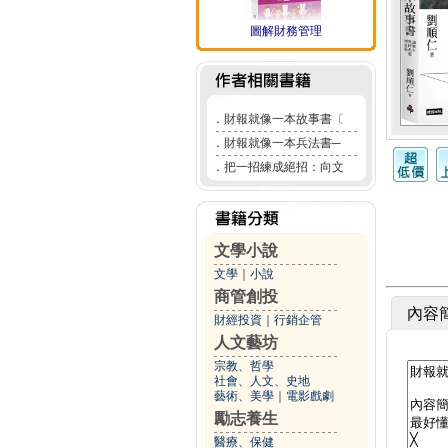
圖解財務管理
．
財報就像一本故事書〔
．
財報就像一本兵法書─
．
把一招練成絕招：向文
文學小說
文學
｜
小說
商管創投
內容
財經投資
｜
行銷企管
人文藝坊
宗教、哲學
社會、人文、史地
藝術、美學
｜
電影戲劇
勵志養生
醫療、保健