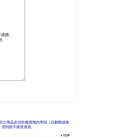
解構手寫字設計：從毛
第
最強Banner廣告
東京
回之商品必須於鑑賞期內寄回（以郵戳或收
，否則恕不接受退貨。