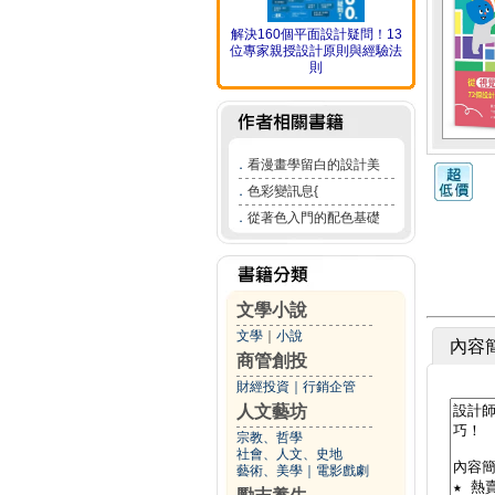
解決160個平面設計疑問！13
位專家親授設計原則與經驗法
則
．
看漫畫學留白的設計美
．
色彩變訊息{
．
從著色入門的配色基礎
文學小說
文學
｜
小說
內容
商管創投
財經投資
｜
行銷企管
人文藝坊
宗教、哲學
社會、人文、史地
藝術、美學
｜
電影戲劇