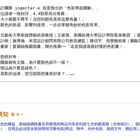
障您的權益，新絲路網路書店所購買的商品均享有到貨七天的鑑賞期（含例假日）。退
），且商品必須是全新狀態與完整包裝(商品、附件、內外包裝、隨貨文件、贈品等)