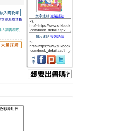
文字連結
複製語法
後立即為您進貨
進入調書程序,
圖片連結
複製語法
分
享