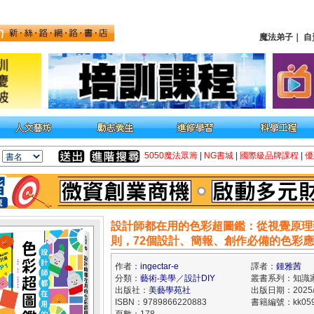
魔法弟子
｜
自
5050魔法眾籌
|
NG書城
|
國際級品牌課程
|
優
設計師都在用的色彩超圖鑑：從視覺原理
則，72個設計、簡報、創作必備的色彩
作者：
ingectar-e
譯者：
鍾雅茜
分類：
藝術‧美學
／
設計DIY
叢書系列：知識
出版社：
美藝學苑社
出版日期：2025/
ISBN：9789866220883
書籍編號：kk059