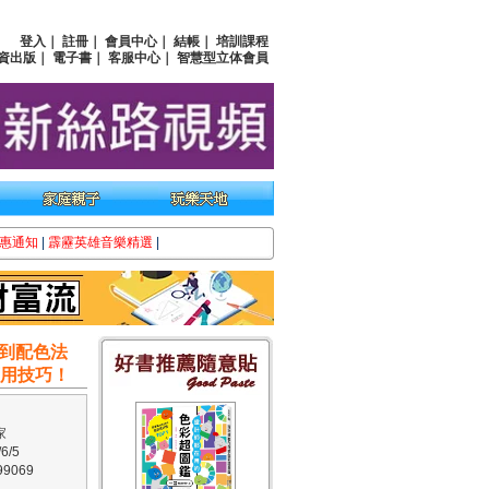
登入
｜
註冊
｜
會員中心
｜
結帳
｜
培訓課程
資出版
｜
電子書
｜
客服中心
｜
智慧型立体會員
惠通知
|
霹靂英雄音樂精選
|
到配色法
應用技巧！
家
6/5
9069