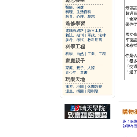
勵志養生
醫療、保健
料理、生活百科
教育、心理、勵志
進修學習
電腦與網路
｜
語言工具
雜誌、期刊
｜
軍政、法律
參考、考試、教科用書
科學工程
科學、自然
｜
工業、工程
家庭親子
家庭、親子、人際
青少年、童書
玩樂天地
旅遊、地圖
｜
休閒娛樂
漫畫、插圖
｜
限制級
為了保
執聯為憑