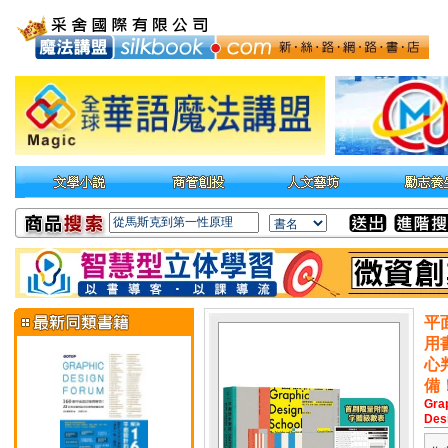
平
用
心
備
Grap
Des