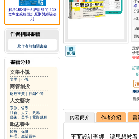
作
卓
解決160個平面設計疑問！13
分
位專家親授設計原則與經驗法
出
則
IS
頁
此作者無相關書籍
定
優
書
訂
文學小說
一般
文學
｜
小說
商管創投
團購
財經投資
｜
行銷企管
目
人文藝坊
宗教、哲學
社會、人文、史地
內容簡介
作者介紹
書
藝術、美學
｜
電影戲劇
勵志養生
醫療、保健
料理、生活百科