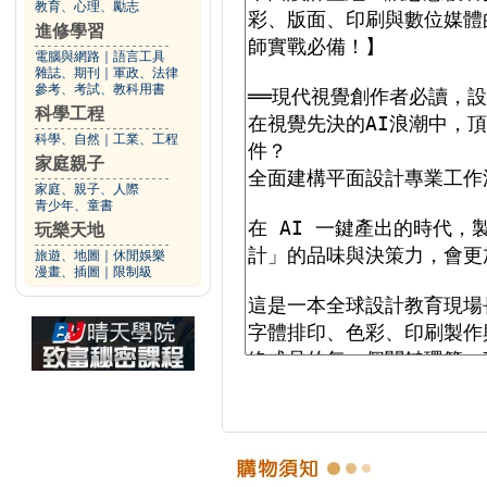
教育、心理、勵志
進修學習
電腦與網路
｜
語言工具
雜誌、期刊
｜
軍政、法律
參考、考試、教科用書
科學工程
科學、自然
｜
工業、工程
家庭親子
家庭、親子、人際
青少年、童書
玩樂天地
旅遊、地圖
｜
休閒娛樂
漫畫、插圖
｜
限制級