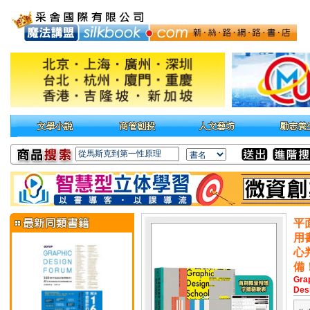
平
用
心
備
Grap
Des