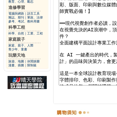
教育、心理、勵志
進修學習
電腦與網路
｜
語言工具
雜誌、期刊
｜
軍政、法律
參考、考試、教科用書
科學工程
科學、自然
｜
工業、工程
家庭親子
家庭、親子、人際
青少年、童書
玩樂天地
旅遊、地圖
｜
休閒娛樂
漫畫、插圖
｜
限制級