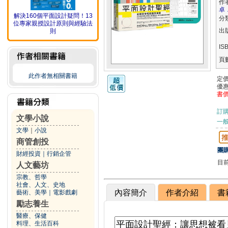
作
卓
解決160個平面設計疑問！13
分
位專家親授設計原則與經驗法
出
則
IS
頁
此作者無相關書籍
定
優
書
訂
文學小說
一般
文學
｜
小說
商管創投
團購
財經投資
｜
行銷企管
目
人文藝坊
宗教、哲學
社會、人文、史地
內容簡介
作者介紹
書
藝術、美學
｜
電影戲劇
勵志養生
醫療、保健
料理、生活百科