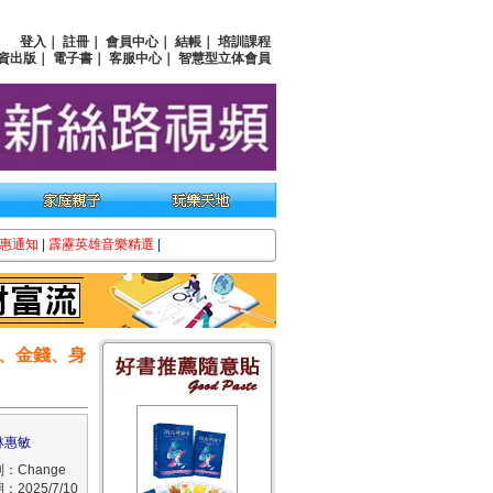
登入
｜
註冊
｜
會員中心
｜
結帳
｜
培訓課程
資出版
｜
電子書
｜
客服中心
｜
智慧型立体會員
惠通知
|
霹靂英雄音樂精選
|
、金錢、身
林惠敏
：Change
2025/7/10