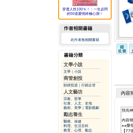
穿透人性100％！：一生必問
的50道愛情終極心測！
此作者無相關書籍
文學小說
文學
｜
小說
商管創投
財經投資
｜
行銷企管
人文藝坊
內容
宗教、哲學
社會、人文、史地
藝術、美學
｜
電影戲劇
勵志養生
醫療、保健
料理、生活百科
教育、心理、勵志