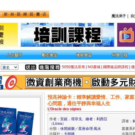
魔法弟子
｜
自
5050魔法眾籌
|
NG書城
|
國際級品牌課程
|
優
預兆神諭卡：精準解讀愛情、工作、家庭
心問題，通往平靜與幸福人生
L’Oracle des signes
作者：
安妮．塔菲戈、繪者：利西亞
譯者：
（Licea）
分類：
休閒娛樂
／
星座命理‧風水
叢書系列
出版社：
大樹林
出版日期：