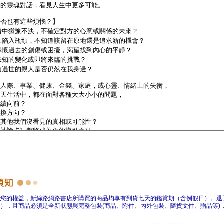
障您的權益，新絲路網路書店所購買的商品均享有到貨七天的鑑賞期（含例假日）。退
），且商品必須是全新狀態與完整包裝(商品、附件、內外包裝、隨貨文件、贈品等)