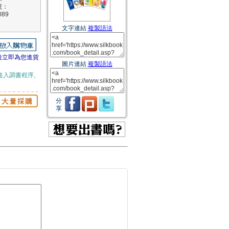
號：
089
文字連結
複製語法
後立即為您進貨
圖片連結
複製語法
進入調書程序,
分
享