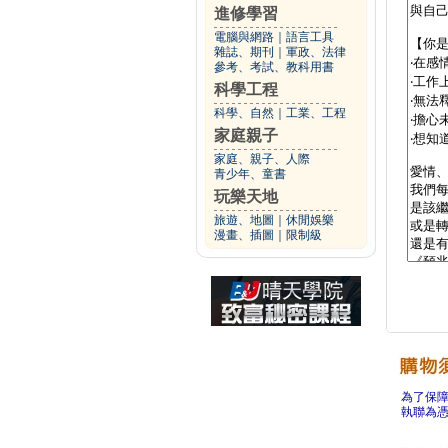
進修學習
電腦與網路
｜
語言工具
雜誌、期刊
｜
軍政、法律
參考、考試、教科用書
科學工程
科學、自然
｜
工業、工程
家庭親子
家庭、親子、人際
青少年、童書
玩樂天地
旅遊、地圖
｜
休閒娛樂
漫畫、插圖
｜
限制級
為了保
執聯為憑