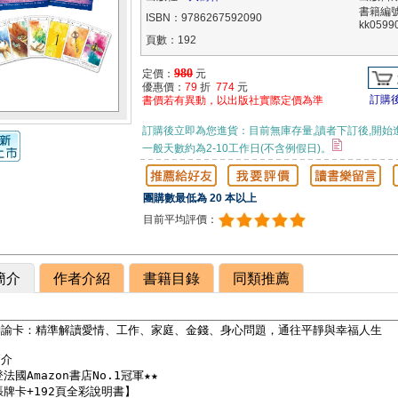
書籍編
ISBN：9786267592090
kk0599
頁數：192
980
定價：
元
優惠價：
79
折
774
元
訂購
書價若有異動，以出版社實際定價為準
訂購後立即為您進貨：目前無庫存量,讀者下訂後,開始
一般天數約為2-10工作日(不含例假日)。
團購數最低為 20 本以上
目前平均評價：
簡介
作者介紹
書籍目錄
同類推薦