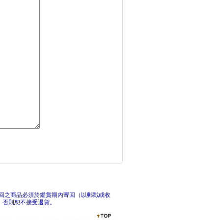
人體與藥草的神秘經典
塔羅
西洋占星 擇日全書：
《偉
回之商品必須於鑑賞期內寄回（以郵戳或收
，否則恕不接受退貨。