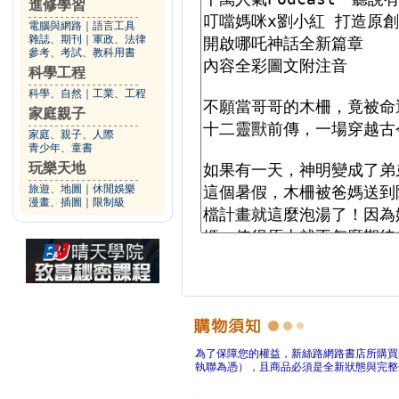
進修學習
電腦與網路
｜
語言工具
雜誌、期刊
｜
軍政、法律
參考、考試、教科用書
科學工程
科學、自然
｜
工業、工程
家庭親子
家庭、親子、人際
青少年、童書
玩樂天地
旅遊、地圖
｜
休閒娛樂
漫畫、插圖
｜
限制級
為了保障您的權益，新絲路網路書店所購買
執聯為憑），且商品必須是全新狀態與完整