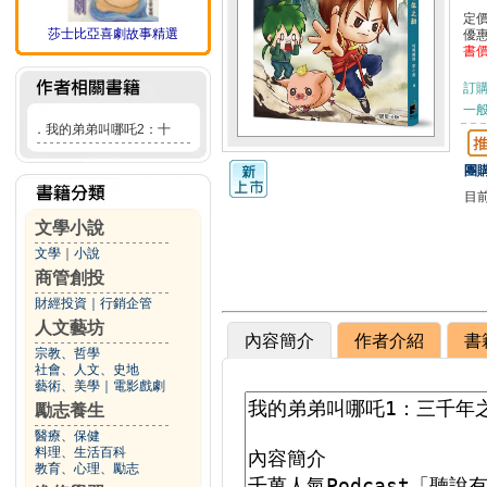
定
莎士比亞喜劇故事精選
優
書
訂
一般
．
我的弟弟叫哪吒2：十
團購
目
文學小說
文學
｜
小說
商管創投
財經投資
｜
行銷企管
人文藝坊
內容簡介
作者介紹
書
宗教、哲學
社會、人文、史地
藝術、美學
｜
電影戲劇
勵志養生
醫療、保健
料理、生活百科
教育、心理、勵志