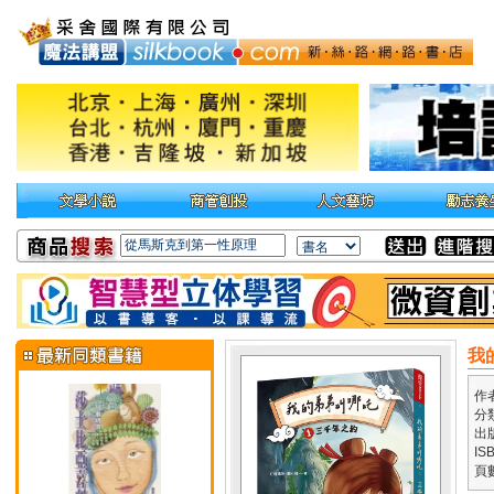
我
作
分
出
IS
頁