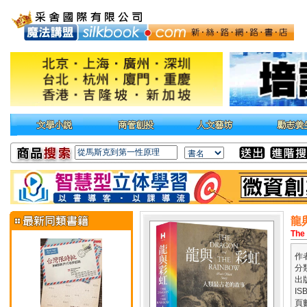
龍
The
作
分
出
IS
頁