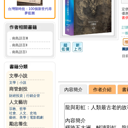
台灣限時批：100個新世代尋
定
夢藍圖
優
書
訂
一般
．
南島語言Ⅲ
．
南島語言Ⅱ
團購
．
南島語言Ⅰ
目
文學小說
文學
｜
小說
商管創投
內容簡介
作者介紹
書
財經投資
｜
行銷企管
人文藝坊
宗教、哲學
社會、人文、史地
藝術、美學
｜
電影戲劇
勵志養生