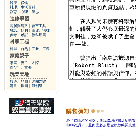
醫療、保健
料理、生活百科
教育、心理、勵志
進修學習
電腦與網路
｜
語言工具
雜誌、期刊
｜
軍政、法律
參考、考試、教科用書
科學工程
科學、自然
｜
工業、工程
家庭親子
家庭、親子、人際
青少年、童書
玩樂天地
旅遊、地圖
｜
休閒娛樂
漫畫、插圖
｜
限制級
為了保障您的權益，新絲路網路書店所購買
執聯為憑），且商品必須是全新狀態與完整