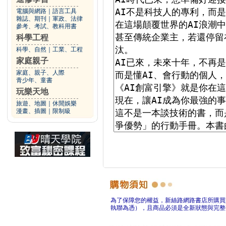
電腦與網路
｜
語言工具
雜誌、期刊
｜
軍政、法律
參考、考試、教科用書
科學工程
科學、自然
｜
工業、工程
家庭親子
家庭、親子、人際
青少年、童書
玩樂天地
旅遊、地圖
｜
休閒娛樂
漫畫、插圖
｜
限制級
為了保障您的權益，新絲路網路書店所購買
執聯為憑），且商品必須是全新狀態與完整