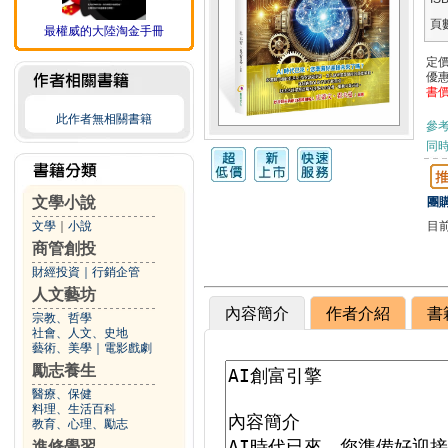
頁
最權威的大陸淘金手冊
定
優
書
此作者無相關書籍
參
同
文學小說
團購
目
文學
｜
小說
商管創投
財經投資
｜
行銷企管
人文藝坊
內容簡介
作者介紹
書
宗教、哲學
社會、人文、史地
藝術、美學
｜
電影戲劇
勵志養生
醫療、保健
料理、生活百科
教育、心理、勵志
進修學習