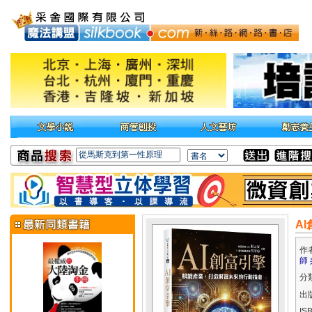
A
作
師
分
出
IS