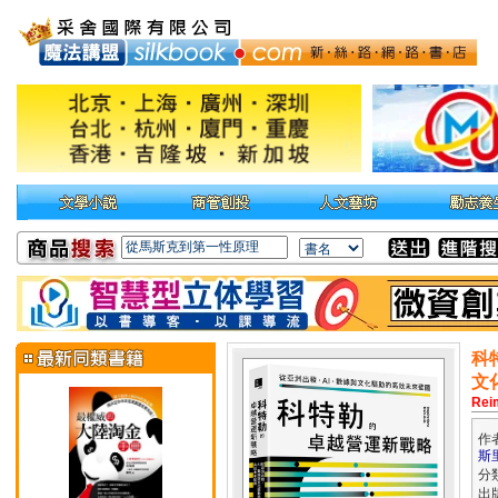
科
文
Reim
作
斯
分
出