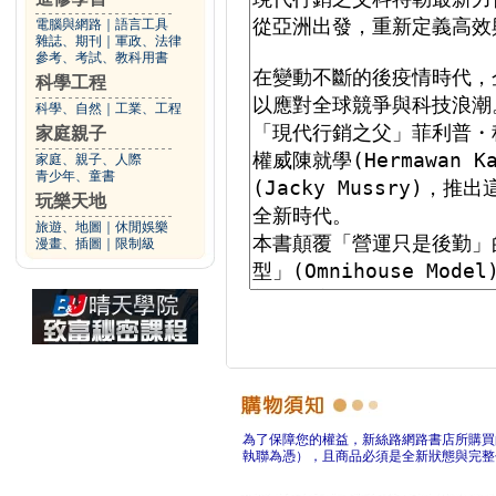
電腦與網路
｜
語言工具
雜誌、期刊
｜
軍政、法律
參考、考試、教科用書
科學工程
科學、自然
｜
工業、工程
家庭親子
家庭、親子、人際
青少年、童書
玩樂天地
旅遊、地圖
｜
休閒娛樂
漫畫、插圖
｜
限制級
為了保障您的權益，新絲路網路書店所購買
執聯為憑），且商品必須是全新狀態與完整