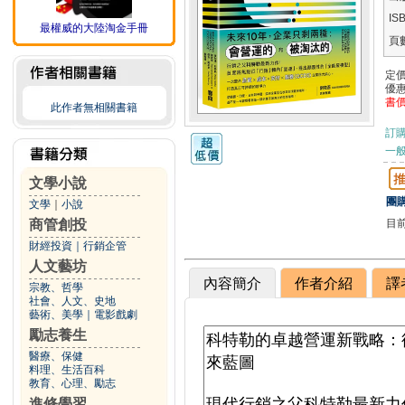
IS
最權威的大陸淘金手冊
頁
定
優
書
此作者無相關書籍
訂
一般
文學小說
團購
文學
｜
小說
目
商管創投
財經投資
｜
行銷企管
人文藝坊
內容簡介
作者介紹
譯
宗教、哲學
社會、人文、史地
藝術、美學
｜
電影戲劇
勵志養生
醫療、保健
料理、生活百科
教育、心理、勵志
進修學習