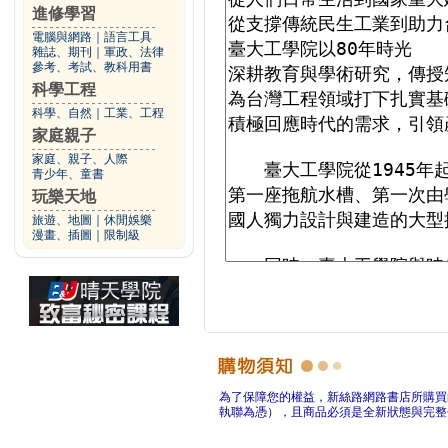
進修學習
電腦與網路
｜
語言工具
雜誌、期刊
｜
軍政、法律
參考、考試、教科用書
科學工程
科學、自然
｜
工業、工程
家庭親子
家庭、親子、人際
青少年、童書
玩樂天地
旅遊、地圖
｜
休閒娛樂
漫畫、插圖
｜
限制級
為了保障您的權益，新絲路網路書店所購買
執聯為憑），且商品必須是全新狀態與完整