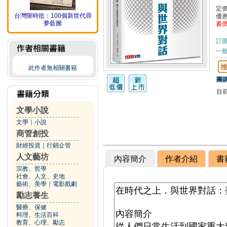
定
台灣限時批：100個新世代尋
優
夢藍圖
書
訂
一般
此作者無相關書籍
團購
目
文學小說
文學
｜
小說
商管創投
財經投資
｜
行銷企管
人文藝坊
內容簡介
作者介紹
書
宗教、哲學
社會、人文、史地
藝術、美學
｜
電影戲劇
勵志養生
醫療、保健
料理、生活百科
教育、心理、勵志