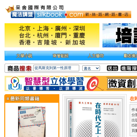
在
作
分
出
IS
頁