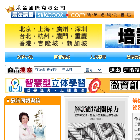
解
祕
作
分
出
IS