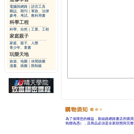
電腦與網路
｜
語言工具
雜誌、期刊
｜
軍政、法律
參考、考試、教科用書
科學工程
科學、自然
｜
工業、工程
家庭親子
家庭、親子、人際
青少年、童書
玩樂天地
旅遊、地圖
｜
休閒娛樂
漫畫、插圖
｜
限制級
為了保障您的權益，新絲路網路書店所購買
執聯為憑），且商品必須是全新狀態與完整