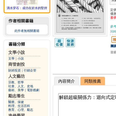
頁
滴水穿石：成功在於水的堅持
定
優
書
參
此作者無相關書籍
同
團購
文學小說
目
文學
｜
小說
商管創投
財經投資
｜
行銷企管
人文藝坊
內容簡介
同類推薦
宗教、哲學
社會、人文、史地
藝術、美學
｜
電影戲劇
勵志養生
醫療、保健
料理、生活百科
教育、心理、勵志
進修學習