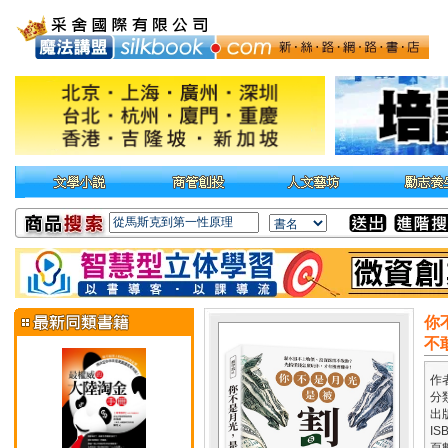
你
不
作
分
出
IS