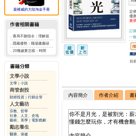
頁
最權威的大陸淘金手冊
定
優
書
訂
．
賽局不聽指令：理解規
一般
．
隱藏優勢：職場庸庸碌
．
20幾歲要怎樣：時間
團購
目
文學小說
文學
｜
小說
商管創投
內容簡介
作者介紹
書
財經投資
｜
行銷企管
人文藝坊
宗教、哲學
社會、人文、史地
藝術、美學
｜
電影戲劇
勵志養生
醫療、保健