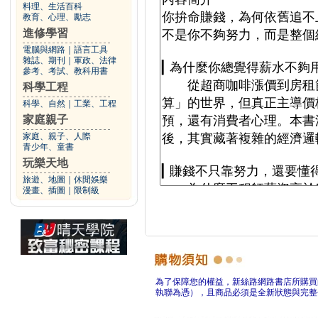
料理、生活百科
教育、心理、勵志
進修學習
電腦與網路
｜
語言工具
雜誌、期刊
｜
軍政、法律
參考、考試、教科用書
科學工程
科學、自然
｜
工業、工程
家庭親子
家庭、親子、人際
青少年、童書
玩樂天地
旅遊、地圖
｜
休閒娛樂
漫畫、插圖
｜
限制級
為了保障您的權益，新絲路網路書店所購買
執聯為憑），且商品必須是全新狀態與完整