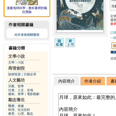
頁
漫畫地球科學：教科書裡的瘋
狂實驗
定
優
書
訂
此作者無相關書籍
一般
團購
文學小說
目
文學
｜
小說
商管創投
財經投資
｜
行銷企管
人文藝坊
內容簡介
作者介紹
書
宗教、哲學
社會、人文、史地
藝術、美學
｜
電影戲劇
勵志養生
醫療、保健
料理、生活百科
教育、心理、勵志