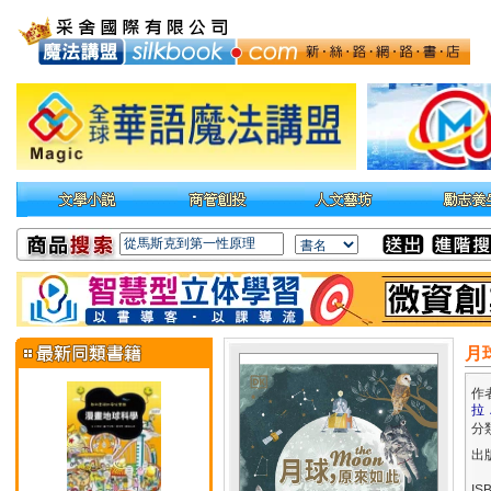
月
作
拉
分
出
IS