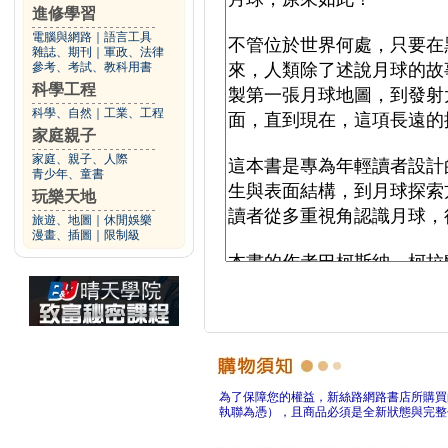
進修學習
電腦與網路
｜
語言工具
雜誌、期刊
｜
軍政、法律
參考、考試、教科用書
科學工程
科學、自然
｜
工業、工程
家庭親子
家庭、親子、人際
青少年、童書
玩樂天地
旅遊、地圖
｜
休閒娛樂
漫畫、插圖
｜
限制級
為了保障您的權益，新絲路網路書店所購買
執聯為憑），且商品必須是全新狀態與完整