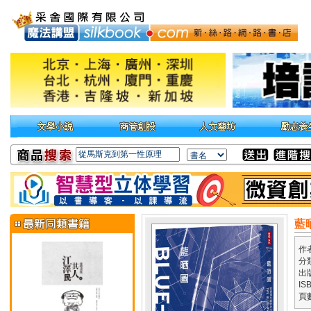
藍
作
分
出
IS
頁