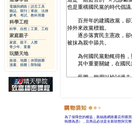
電腦與網路
｜
語言工具
雜誌、期刊
｜
軍政、法律
參考、考試、教科用書
科學工程
科學、自然
｜
工業、工程
家庭親子
家庭、親子、人際
青少年、童書
玩樂天地
旅遊、地圖
｜
休閒娛樂
漫畫、插圖
｜
限制級
為了保障您的權益，新絲路網路書店所購買
執聯為憑），且商品必須是全新狀態與完整