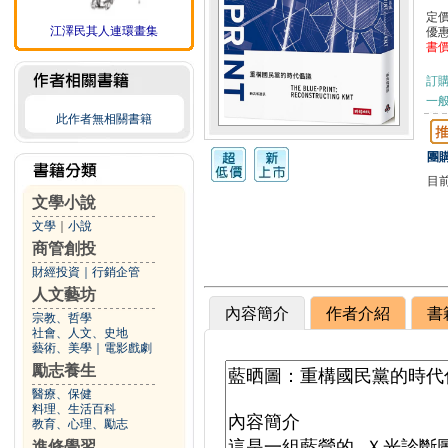
定
江澤民其人連環畫集
優
書
訂
一般
此作者無相關書籍
團購
目
文學小說
文學
｜
小說
商管創投
財經投資
｜
行銷企管
人文藝坊
內容簡介
作者介紹
書
宗教、哲學
社會、人文、史地
藝術、美學
｜
電影戲劇
勵志養生
醫療、保健
料理、生活百科
教育、心理、勵志
進修學習