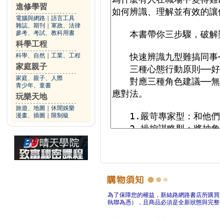
進修學習
電腦與網路
｜
語言工具
雜誌、期刊
｜
軍政、法律
參考、考試、教科用書
科學工程
科學、自然
｜
工業、工程
家庭親子
家庭、親子、人際
青少年、童書
玩樂天地
旅遊、地圖
｜
休閒娛樂
漫畫、插圖
｜
限制級
為了保障您的權益，新絲路網路書店所購買
執聯為憑），且商品必須是全新狀態與完整