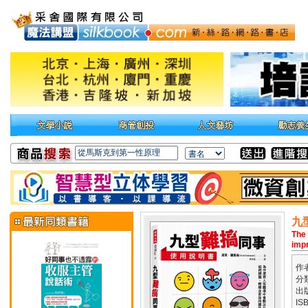
九
The 
impr
作
分
出
IS