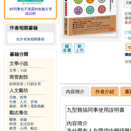
頁
!好同事也不透露的收服主管
說話術
定
優
書
訂
一般
此作者無相關書籍
團購
目
文學小說
文學
｜
小說
商管創投
財經投資
｜
行銷企管
人文藝坊
內容簡介
作者介紹
書
宗教、哲學
社會、人文、史地
藝術、美學
｜
電影戲劇
勵志養生
醫療、保健
料理、生活百科
教育、心理、勵志