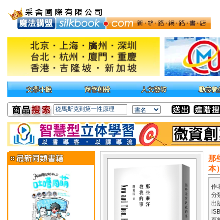
那
本
作
分
出
IS