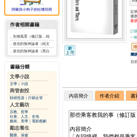
頁
阿啾與小狗子的吐嘈同萌
定
優
書
訂
．
失物風景（修訂版，純
一般
．
迷信的無神論者（純文
．
迷信的無神論者（黑白
團購
目
文學小說
文學
｜
小說
商管創投
內容簡介
作者介紹
書
財經投資
｜
行銷企管
人文藝坊
宗教、哲學
社會、人文、史地
藝術、美學
｜
電影戲劇
勵志養生
醫療、保健