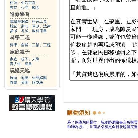
料理、生活百科
教育、心理、勵志
進修學習
電腦與網路
｜
語言工具
雜誌、期刊
｜
軍政、法律
參考、考試、教科用書
科學工程
科學、自然
｜
工業、工程
家庭親子
家庭、親子、人際
青少年、童書
玩樂天地
旅遊、地圖
｜
休閒娛樂
漫畫、插圖
｜
限制級
為了保障您的權益，新絲路網路書店所購買
執聯為憑），且商品必須是全新狀態與完整