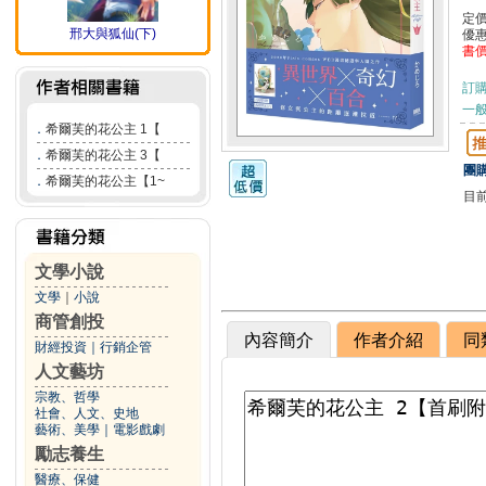
定
邢大與狐仙(下)
優
書
訂
一般
．
希爾芙的花公主 1【
．
希爾芙的花公主 3【
團購
．
希爾芙的花公主【1~
目
文學小說
文學
｜
小說
商管創投
內容簡介
作者介紹
同
財經投資
｜
行銷企管
人文藝坊
宗教、哲學
社會、人文、史地
藝術、美學
｜
電影戲劇
勵志養生
醫療、保健