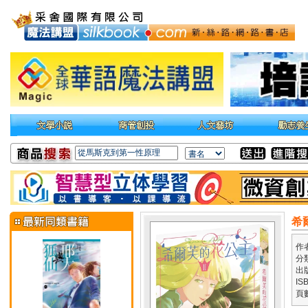
希
作
分
出
IS
頁