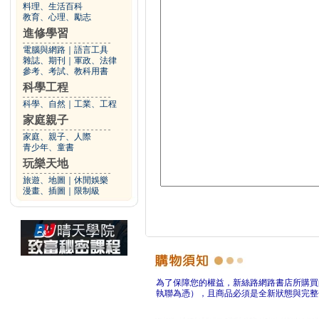
料理、生活百科
教育、心理、勵志
進修學習
電腦與網路
｜
語言工具
雜誌、期刊
｜
軍政、法律
參考、考試、教科用書
科學工程
科學、自然
｜
工業、工程
家庭親子
家庭、親子、人際
青少年、童書
玩樂天地
旅遊、地圖
｜
休閒娛樂
漫畫、插圖
｜
限制級
為了保障您的權益，新絲路網路書店所購買
執聯為憑），且商品必須是全新狀態與完整