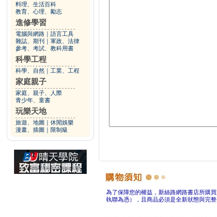
料理、生活百科
教育、心理、勵志
進修學習
電腦與網路
｜
語言工具
雜誌、期刊
｜
軍政、法律
參考、考試、教科用書
科學工程
科學、自然
｜
工業、工程
家庭親子
家庭、親子、人際
青少年、童書
玩樂天地
旅遊、地圖
｜
休閒娛樂
漫畫、插圖
｜
限制級
為了保障您的權益，新絲路網路書店所購買
執聯為憑），且商品必須是全新狀態與完整