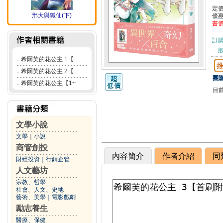
定
邢大與狐仙(下)
優
書
訂
一般
．
希爾芙的花公主 1【
．
希爾芙的花公主 2【
團購
．
希爾芙的花公主【1~
目
文學小說
文學
｜
小說
商管創投
內容簡介
作者介紹
同
財經投資
｜
行銷企管
人文藝坊
宗教、哲學
社會、人文、史地
藝術、美學
｜
電影戲劇
勵志養生
醫療、保健