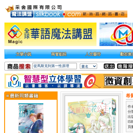
希
作
分
出
IS
頁