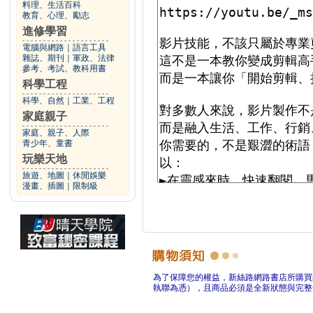
料理、生活百科
教育、心理、勵志
進修學習
電腦與網路
｜
語言工具
雜誌、期刊
｜
軍政、法律
參考、考試、教科用書
科學工程
科學、自然
｜
工業、工程
家庭親子
家庭、親子、人際
青少年、童書
玩樂天地
旅遊、地圖
｜
休閒娛樂
漫畫、插圖
｜
限制級
為了保障您的權益，新絲路網路書店所購買
執聯為憑），且商品必須是全新狀態與完整