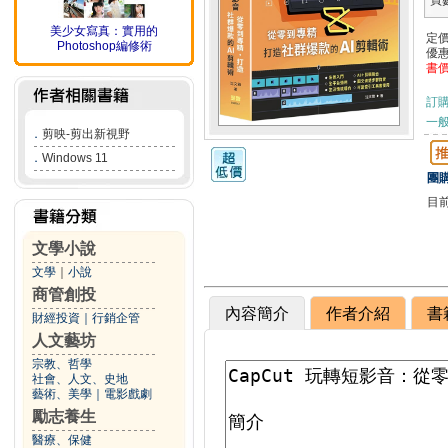
頁
美少女寫真：實用的
定
Photoshop編修術
優
書
訂
一般
．
剪映-剪出新視野
．
Windows 11
團購
目
文學小說
文學
｜
小說
商管創投
內容簡介
作者介紹
書
財經投資
｜
行銷企管
人文藝坊
宗教、哲學
社會、人文、史地
藝術、美學
｜
電影戲劇
勵志養生
醫療、保健