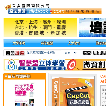
C
A
作
分
出
IS