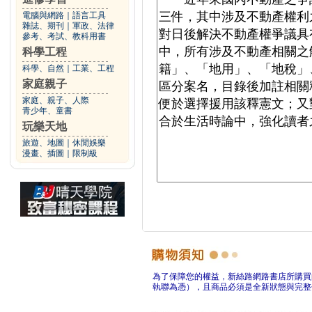
電腦與網路
｜
語言工具
雜誌、期刊
｜
軍政、法律
參考、考試、教科用書
科學工程
科學、自然
｜
工業、工程
家庭親子
家庭、親子、人際
青少年、童書
玩樂天地
旅遊、地圖
｜
休閒娛樂
漫畫、插圖
｜
限制級
為了保障您的權益，新絲路網路書店所購買
執聯為憑），且商品必須是全新狀態與完整