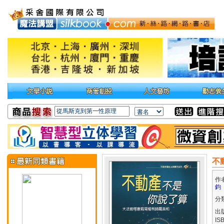
不
作
鈞
分
出
IS