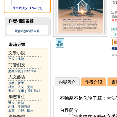
頁
基本六法(2017年2月)
定
優
書
訂
此作者無相關書籍
一般
團購
文學小說
目
文學
｜
小說
商管創投
財經投資
｜
行銷企管
人文藝坊
內容簡介
作者介紹
書
宗教、哲學
社會、人文、史地
藝術、美學
｜
電影戲劇
勵志養生
醫療、保健
料理、生活百科
教育、心理、勵志
進修學習