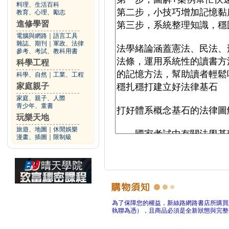
料理、生活百科
教育、心理、勵志
進修學習
電腦與網路
｜
語言工具
雜誌、期刊
｜
軍政、法律
參考、考試、教科用書
科學工程
科學、自然
｜
工業、工程
家庭親子
家庭、親子、人際
青少年、童書
玩樂天地
旅遊、地圖
｜
休閒娛樂
漫畫、插圖
｜
限制級
為了保障您的權益，新絲路網路書店所購買
執聯為憑），且商品必須是全新狀態與完整