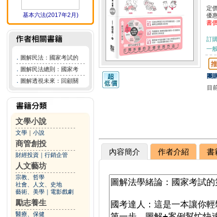
定
基本六法(2017年2月)
優
書
訂
一般
．
圖解民法：國家考試的
．
圖解民法總則：國家考
團購
．
圖解透視未來：回顧關
目
文學小說
文學
｜
小說
商管創投
內容簡介
作者介紹
書
財經投資
｜
行銷企管
人文藝坊
宗教、哲學
社會、人文、史地
藝術、美學
｜
電影戲劇
勵志養生
醫療、保健