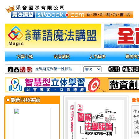
圖
作
分
出
IS
頁