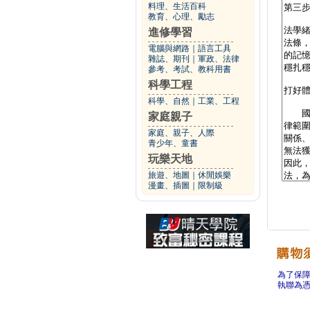
料理、生活百科
教育、心理、勵志
進修學習
電腦與網路
｜
語言工具
雜誌、期刊
｜
軍政、法律
參考、考試、教科用書
科學工程
科學、自然
｜
工業、工程
家庭親子
家庭、親子、人際
青少年、童書
玩樂天地
旅遊、地圖
｜
休閒娛樂
漫畫、插圖
｜
限制級
為了保
執聯為憑