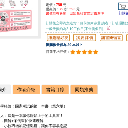
750
定價：
元
優惠價：
79
折
593
元
訂購
書價若有異動，以出版社實際定價為準
訂購後立即為您進貨：目前無庫存量,讀者下訂後,開始
一般天數約為2-10工作日(不含例假日)。
團購數最低為 20 本以上
目前平均評價：
簡介
作者介紹
書籍目錄
同類推薦