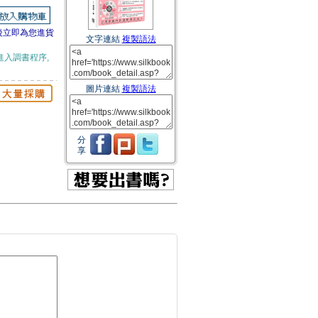
後立即為您進貨
文字連結
複製語法
進入調書程序,
圖片連結
複製語法
分
享