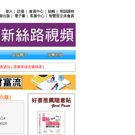
登入
｜
註冊
｜
會員中心
｜
結帳
｜
培訓課程
資出版
｜
電子書
｜
客服中心
｜
智慧型立体會員
惠通知
|
霹靂英雄音樂精選
|
六版）
/14
026