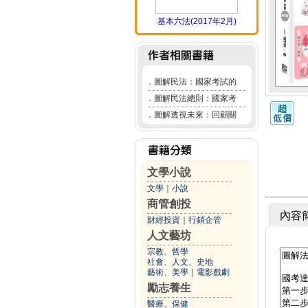
基本六法(2017年2月)
．
圖解民法：國家考試的
．
圖解民法總則：國家考
．
圖解透視未來：回顧關
文學小說
文學
｜
小說
商管創投
內容
財經投資
｜
行銷企管
人文藝坊
宗教、哲學
社會、人文、史地
藝術、美學
｜
電影戲劇
勵志養生
醫療、保健