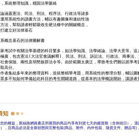
障您的權益，新絲路網路書店所購買的商品均享有到貨七天的鑑賞期（含例假日）。退
），且商品必須是全新狀態與完整包裝(商品、附件、內外包裝、隨貨文件、贈品等)