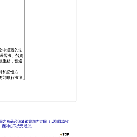
關心學生，竟然官司纏
追夢
公寓大廈管理條例
請允
回之商品必須於鑑賞期內寄回（以郵戳或收
，否則恕不接受退貨。