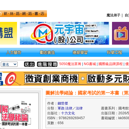
魔法弟子
｜
自
5050魔法眾籌
|
NG書城
|
國際級品牌課程
|
優
圖解法學緒論：國家考試的第一本書（第
作者：
錢世傑
分類：
軍政‧法律
／
法律
叢書系列：國考館
出版社：
十力文化
出版日期：2026/5
ISBN：9786269269457
書籍編號：kk0608
頁數：656