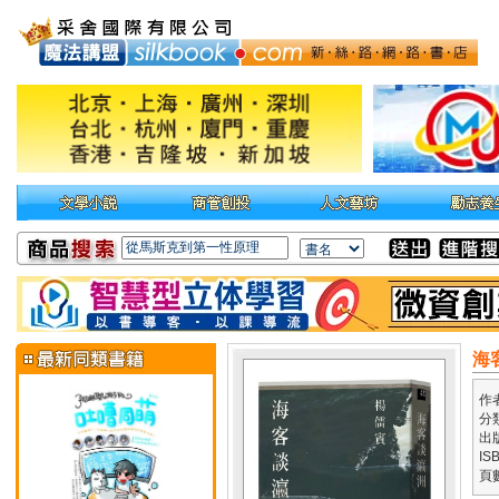
海
作
分
出
IS
頁