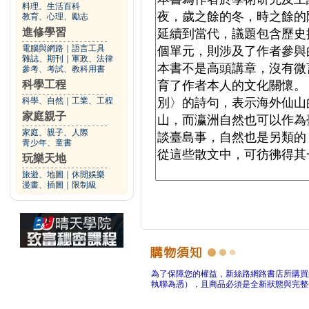
料理、生活百科
教育、心理、勵志
進修學習
電腦與網路
｜
語言工具
雜誌、期刊
｜
軍政、法律
參考、考試、教科用書
科學工程
科學、自然
｜
工業、工程
家庭親子
家庭、親子、人際
青少年、童書
玩樂天地
旅遊、地圖
｜
休閒娛樂
漫畫、插圖
｜
限制級
為了保障您的權益，新絲路網路書店所購買
執聯為憑），且商品必須是全新狀態與完整