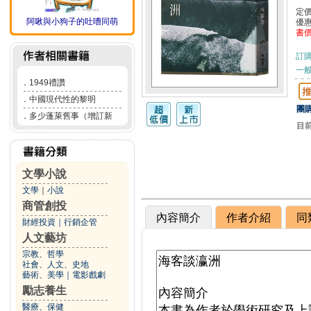
定
阿啾與小狗子的吐嘈同萌
優
書
訂
一般
．
1949禮讚
．
中國現代性的黎明
團購
．
多少蓬萊舊事（增訂新
目
文學小說
文學
｜
小說
商管創投
內容簡介
作者介紹
同
財經投資
｜
行銷企管
人文藝坊
宗教、哲學
社會、人文、史地
藝術、美學
｜
電影戲劇
勵志養生
醫療、保健