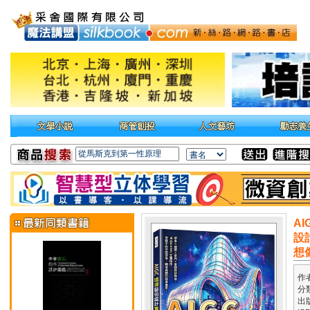
A
設
想
作
分
出