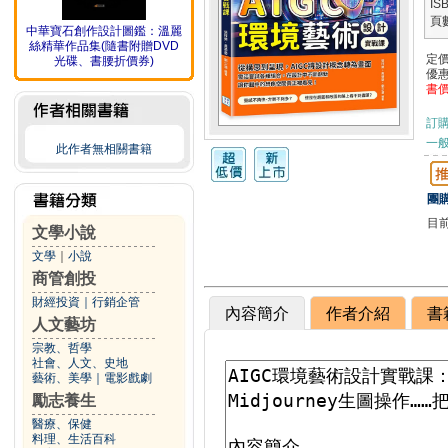
IS
頁
中華寶石創作設計圖鑑：溫麗
絲精華作品集(隨書附贈DVD
定
光碟、書腰折價券)
優
書
訂
一般
此作者無相關書籍
團購
目
文學小說
文學
｜
小說
商管創投
財經投資
｜
行銷企管
內容簡介
作者介紹
書
人文藝坊
宗教、哲學
社會、人文、史地
藝術、美學
｜
電影戲劇
勵志養生
醫療、保健
料理、生活百科