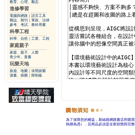
教育、心理、勵志
進修學習
電腦與網路
｜
語言工具
雜誌、期刊
｜
軍政、法律
參考、考試、教科用書
科學工程
科學、自然
｜
工業、工程
家庭親子
家庭、親子、人際
青少年、童書
玩樂天地
旅遊、地圖
｜
休閒娛樂
漫畫、插圖
｜
限制級
為了保障您的權益，新絲路網路書店所購買
執聯為憑），且商品必須是全新狀態與完整