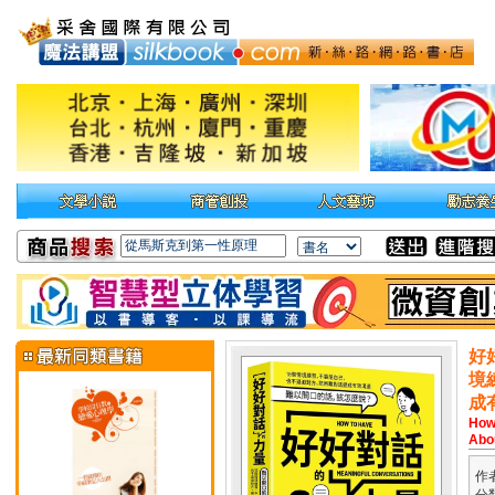
好
境
成
How 
Abo
作