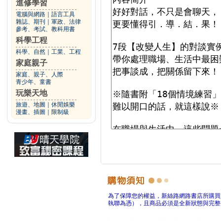
進修學習
電腦與網路
｜
語言工具
雜誌、期刊
｜
軍政、法律
參考、考試、教科用書
科學工程
科學、自然
｜
工業、工程
家庭親子
家庭、親子、人際
青少年、童書
玩樂天地
旅遊、地圖
｜
休閒娛樂
漫畫、插圖
｜
限制級
為了保障您的權益，新絲路網路書店所購買
執聯為憑），且商品必須是全新狀態與完整