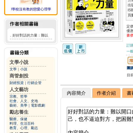
分
出
!學校沒有教的戀愛心理學
IS
頁
定
優
．
好好對話的力量：難以
書
訂
一般
文學小說
團購
文學
｜
小說
目
商管創投
財經投資
｜
行銷企管
人文藝坊
內容簡介
作者介紹
書
宗教、哲學
社會、人文、史地
藝術、美學
｜
電影戲劇
勵志養生
醫療、保健
料理、生活百科
教育、心理、勵志