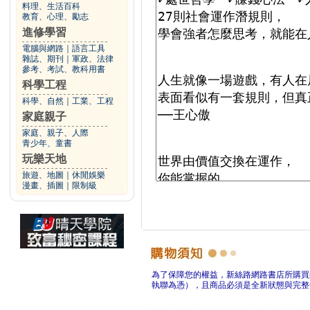
料理、生活百科
教育、心理、勵志
進修學習
電腦與網路
｜
語言工具
雜誌、期刊
｜
軍政、法律
參考、考試、教科用書
科學工程
科學、自然
｜
工業、工程
家庭親子
家庭、親子、人際
青少年、童書
玩樂天地
旅遊、地圖
｜
休閒娛樂
漫畫、插圖
｜
限制級
為了保障您的權益，新絲路網路書店所購買
執聯為憑），且商品必須是全新狀態與完整