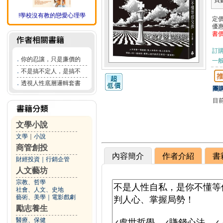
頁
!學校沒有教的戀愛心理學
定
優
書
訂
．
你的忍讓，只是廉價的
一般
．
不是搞不定人，是搞不
．
透視人性底層邏輯套書
團購
目
文學小說
文學
｜
小說
商管創投
內容簡介
作者介紹
書
財經投資
｜
行銷企管
人文藝坊
宗教、哲學
社會、人文、史地
藝術、美學
｜
電影戲劇
勵志養生
醫療、保健