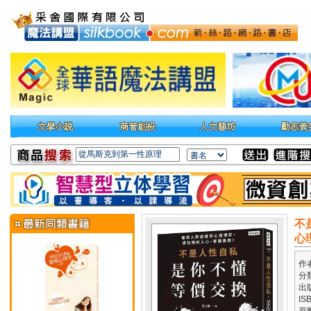
不
心
作
分
出
IS