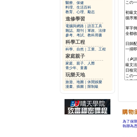
醫療、保健
料理、生活百科
教育、心理、勵志
進修學習
電腦與網路
｜
語言工具
雜誌、期刊
｜
軍政、法律
參考、考試、教科用書
科學工程
科學、自然
｜
工業、工程
家庭親子
家庭、親子、人際
青少年、童書
玩樂天地
旅遊、地圖
｜
休閒娛樂
漫畫、插圖
｜
限制級
為了保
執聯為憑