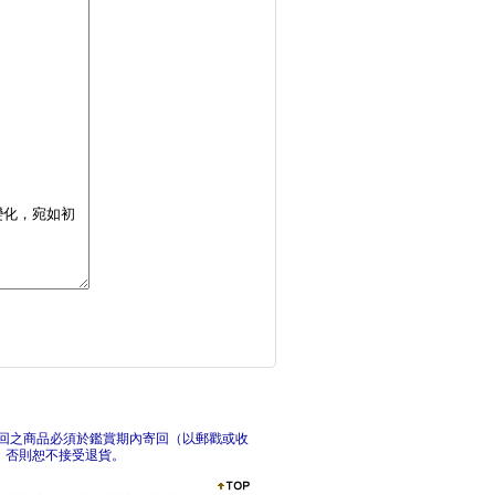
王可樂的日語練功房：
B
一本到位！新日檢N4
一本
回之商品必須於鑑賞期內寄回（以郵戳或收
，否則恕不接受退貨。