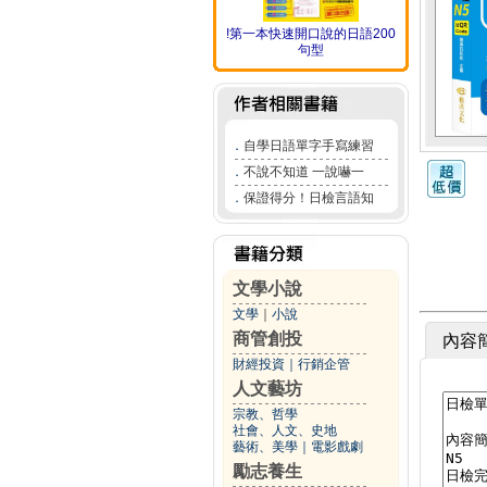
!第一本快速開口說的日語200
句型
．
自學日語單字手寫練習
．
不說不知道 一說嚇一
．
保證得分！日檢言語知
文學小說
文學
｜
小說
商管創投
內容
財經投資
｜
行銷企管
人文藝坊
宗教、哲學
社會、人文、史地
藝術、美學
｜
電影戲劇
勵志養生