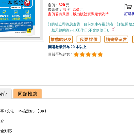
320
定價：
元
優惠價：
79
折
253
元
訂購
書價若有異動，以出版社實際定價為準
訂購後立即為您進貨：目前無庫存量,讀者下訂後,開始
一般天數約為2-10工作日(不含例假日)。
團購數最低為 20 本以上
目前平均評價：
簡介
同類推薦