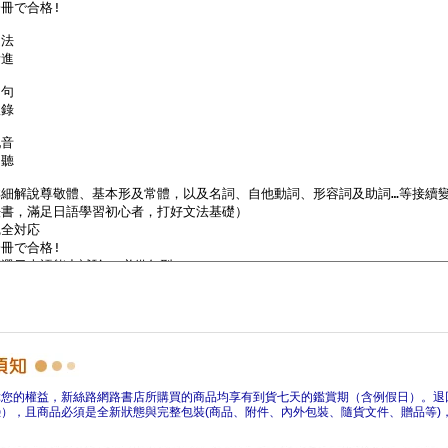
障您的權益，新絲路網路書店所購買的商品均享有到貨七天的鑑賞期（含例假日）。退
），且商品必須是全新狀態與完整包裝(商品、附件、內外包裝、隨貨文件、贈品等)