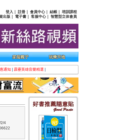
登入
｜
註冊
｜
會員中心
｜
結帳
｜
培訓課程
資出版
｜
電子書
｜
客服中心
｜
智慧型立体會員
惠通知
|
霹靂英雄音樂精選
|
2/4
6622