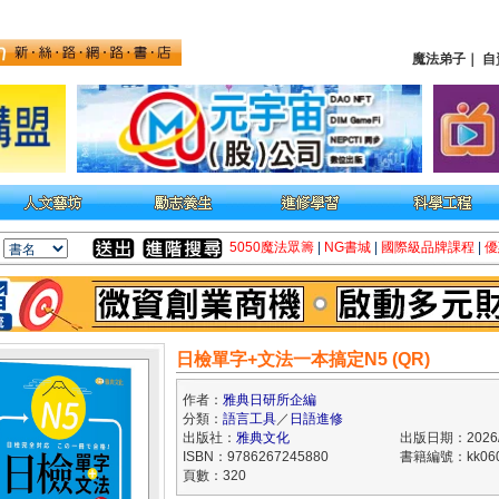
魔法弟子
｜
自
5050魔法眾籌
|
NG書城
|
國際級品牌課程
|
優
日檢單字+文法一本搞定N5 (QR)
作者：
雅典日研所企編
分類：
語言工具
／
日語進修
出版社：
雅典文化
出版日期：2026/
ISBN：9786267245880
書籍編號：kk060
頁數：320