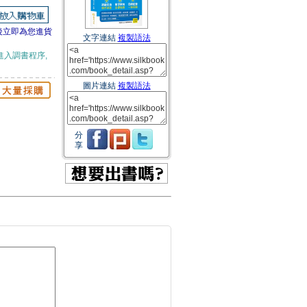
後立即為您進貨
文字連結
複製語法
進入調書程序,
圖片連結
複製語法
分
享